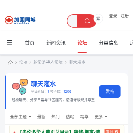
登录
注册
繁
☰
首页
新闻资讯
论坛
分类信息
论坛
多伦多华人论坛
聊天灌水
加
国
聊天灌水
»
›
›
发帖
同
今日新帖：
1
帖子数：
1206
轻松聊天、分享日常与社区趣闻，请遵守版规并尊重他人。
城
全部主题
最新
热门
热帖
精华
更多
【多伦多华人黄页总目录】装修·搬家·清
置顶