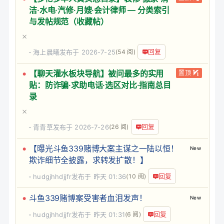
洁·水电·汽修·月嫂·会计律师 — 分类索引
与发帖规范（收藏帖）
回复
海上晨曦
发布于 2026-7-25
(54 阅)
【聊天灌水板块导航】被问最多的实用
置顶
贴：防诈骗·求助电话·选区对比·指南总目
录
回复
青青草
发布于 2026-7-26
(26 阅)
【曝光斗鱼339赌博大案主谋之一陆以恒！
New
欺诈细节全披露，求转发扩散！】
回复
hudgjhhdjjfr
发布于
昨天 01:36
(10 阅)
斗鱼339赌博案受害者血泪发声！
New
回复
hudgjhhdjjfr
发布于
昨天 01:31
(6 阅)