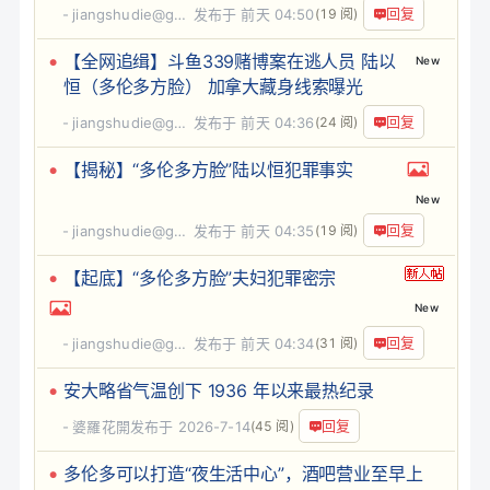
回复
jiangshudie@gma
发布于
前天 04:50
(19 阅)
【全网追缉】斗鱼339赌博案在逃人员 陆以
New
恒（多伦多方脸） 加拿大藏身线索曝光
回复
jiangshudie@gma
发布于
前天 04:36
(24 阅)
【揭秘】“多伦多方脸”陆以恒犯罪事实
New
回复
jiangshudie@gma
发布于
前天 04:35
(19 阅)
【起底】“多伦多方脸”夫妇犯罪密宗
New
回复
jiangshudie@gma
发布于
前天 04:34
(31 阅)
安大略省气温创下 1936 年以来最热纪录
回复
婆羅花開
发布于 2026-7-14
(45 阅)
多伦多可以打造“夜生活中心”，酒吧营业至早上