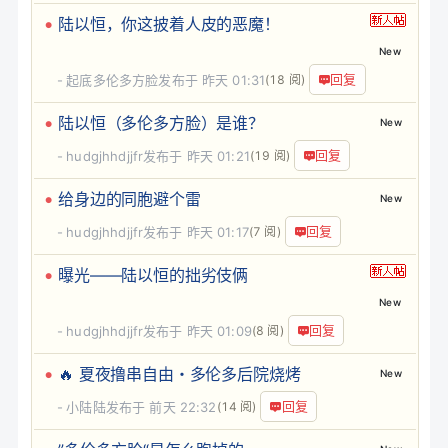
陆以恒，你这披着人皮的恶魔！
New
回复
起底多伦多方脸
发布于
昨天 01:31
(18 阅)
陆以恒（多伦多方脸）是谁？
New
回复
hudgjhhdjjfr
发布于
昨天 01:21
(19 阅)
给身边的同胞避个雷
New
回复
hudgjhhdjjfr
发布于
昨天 01:17
(7 阅)
曝光——陆以恒的拙劣伎俩
New
回复
hudgjhhdjjfr
发布于
昨天 01:09
(8 阅)
🔥 夏夜撸串自由・多伦多后院烧烤
New
回复
小陆陆
发布于
前天 22:32
(14 阅)