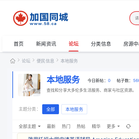
首页
新闻资讯
论坛
分类信息
房源中
论坛
便民信息
本地服务
加
本地服务
今日新帖：
0
帖子数：
56
国
»
›
›
查找和分享大多伦多生活服务、商家与社区资源。
同
城
主题分类：
全部
本地服务
全部主题
最新
热门
热帖
精华
更多