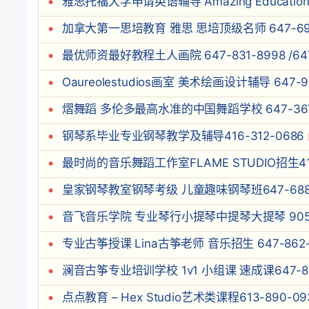
雅思托福大学申请英语辅导 Amazing Education Pl
加拿大第一思培教育 雅思 思培顶级名师 647-696
最优师资最好教程土人画院 647-831-8998 /647
Oaureolestudios画室 美术绘画设计辅导 647-9
熠舞蹈 多伦多最高水准的中国舞蹈学校 647-367
钢琴系毕业专业钢琴教学及辅导416-312-0686
最时尚的音乐舞蹈工作室FLAME STUDIO招生416
皇家钢琴教室钢琴考级 儿童趣味钢琴班647-688-
音飞音乐学院 专业琴行小提琴中提琴大提琴 905-5
专业古筝授课 Lina古筝老师 音乐招生 647-862-
澜音古筝专业培训学校 1v1 小组课 速成课647-86
点点教育 – Hex Studio艺术类课程613-890-09