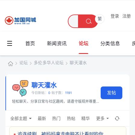
登录
注册
繁
☰
首页
新闻资讯
论坛
分类信息
论坛
多伦多华人论坛
聊天灌水
加
国
聊天灌水
»
›
›
发帖
同
今日新帖：
0
帖子数：
1191
轻松聊天、分享日常与社区趣闻，请遵守版规并尊重他人。
城
全部主题
最新
热门
热帖
精华
更多
追连续剧，被妈妈拿走电脑不让看时的你