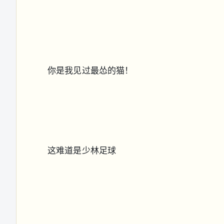
你是我见过最怂的猫！
这难道是少林足球