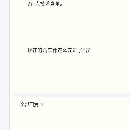
?有点技术含量。
现在的汽车都这么先进了吗？
全部回复
0