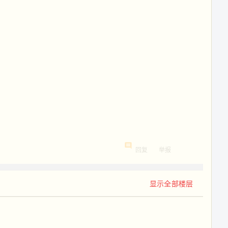
回复
举报
显示全部楼层