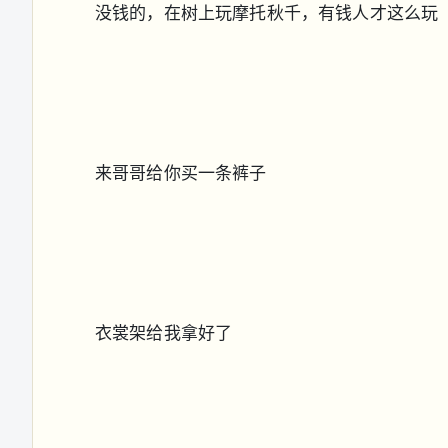
没钱的，在树上玩摩托秋千，有钱人才这么
来哥哥给你买一条裤子
衣裳架给我拿好了