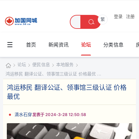
登录
注册
繁
☰
首页
新闻资讯
论坛
分类信息
论坛
便民信息
本地服务
鸿运移民 翻译公证、领事馆三级认证 价格最优 ...
加
国
鸿运移民 翻译公证、领事馆三级认证 价格
»
›
›
›
同
最优
城
滴水石穿
发表于 2024-3-28 12:50:58