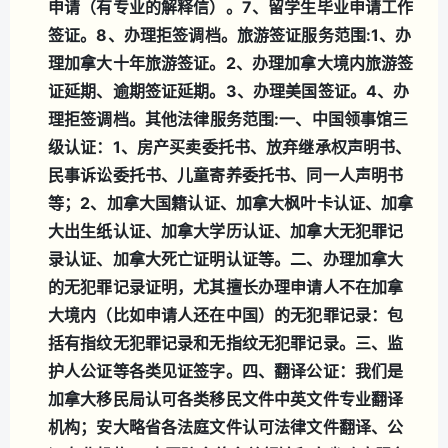
申请（有专业的解释信）。
7、留学生毕业申请工作
签证。
8、办理拒签调档。
旅游签证服务范围:
1、办
理加拿大十年旅游签证。
2、办理加拿大境内旅游签
证延期、逾期签证延期。
3、办理美国签证。
4、办
理拒签调档。
其他法律服务范围:
一、中国领事馆三
级认证：
1、房产买卖委托书、放弃继承权声明书、
民事诉讼委托书、儿童寄养委托书、同一人声明书
等；
2、加拿大国籍认证、加拿大枫叶卡认证、加拿
大出生纸认证、加拿大学历认证、加拿大无犯罪记
录认证、加拿大死亡证明认证等。
二、办理加拿大
的无犯罪记录证明，尤其擅长办理申请人不在加拿
大境内（比如申请人还在中国）的无犯罪记录：包
括有指纹无犯罪记录和无指纹无犯罪记录。
三、监
护人公证等各类见证签字。
四、翻译公证：我们是
加拿大移民局认可各类移民文件中英文件专业翻译
机构；安大略省各法庭文件认可法律文件翻译、公