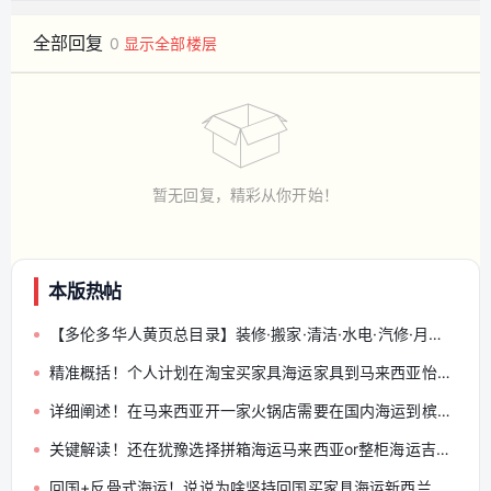
全部回复
0
显示全部楼层
暂无回复，精彩从你开始！
本版热帖
【多伦多华人黄页总目录】装修·搬家·清洁·水电·汽修·月嫂·会计律师 — 分类索引与发帖规范（收藏帖）
精准概括！个人计划在淘宝买家具海运家具到马来西亚怡保的必备好物清单！
详细阐述！在马来西亚开一家火锅店需要在国内海运到槟城的物品清单
关键解读！还在犹豫选择拼箱海运马来西亚or整柜海运吉隆玻的朋友们点进来看看
回国+反骨式海运！说说为啥坚持回国买家具海运新西兰奥克兰