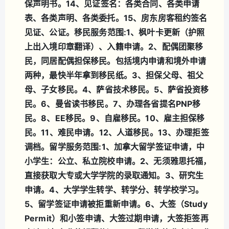
保声明书。
14、见证签名：各类合同、各类申请
表、各类声明、各类委托。
15、房东房客租约签名
见证、公证。
移民服务范围:
1、枫叶卡更新（护照
上出入境印章翻译）、入籍申请。
2、配偶团聚移
民，同居配偶担保移民。包括境内申请和境外申请
两种，最快半年拿到移民纸。
3、担保父母、祖父
母、子女移民。
4、萨省技术移民。
5、萨省投资移
民。
6、曼省读书移民。
7、办理各省提名PNP移
民。
8、EE移民。
9、自雇移民。
10、雇主担保移
民。
11、难民申请。
12、人道移民。
13、办理拒签
调档。
留学服务范围:
1、加拿大留学签证申请，中
小学生：公立、私立院校申请。
2、无须雅思托福，
直接获取大专或大学学院的录取通知。
3、研究生
申请。
4、大学学生转学、转学分、转学校学习。
5、留学签证申请被拒重新申请。
6、大签（Study
Permit）和小签申请、大签过期申请，大签拒签再