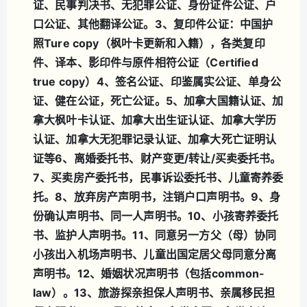
证、民事判决书、无犯罪公证、身份证件公证、户
口公证、其他翻译公证。
3、复印件公证：中国护
照Ture copy（枫叶卡更新和入籍），各类复印
件、译本、影印件与原件相符公证（Certified
true copy）
4、签名公证、印鉴属实公证、单身公
证、健在公证，死亡公证。
5、加拿大国籍认证、加
拿大枫叶卡认证、加拿大出生证认证、加拿大学历
认证、加拿大无犯罪记录认证、加拿大死亡证明认
证等
6、离婚委托书、财产变更/转让/买卖委托书。
7、买卖房产委托书，民事诉讼委托书、儿童寄养委
托。
8、放弃房产声明书，注销户口声明书。
9、身
份确认声明书、同一人声明书。
10、小孩寄养委托
书、监护人声明书。
11、同意另一方父（母）协同
小孩出入机场声明书、儿童出国定居父母同意分离
声明书。
12、婚姻状况声明书（包括common-
law）。
13、旅游探亲担保人声明书、亲属移民担