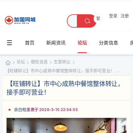
登录
注册
繁
☰
首页
新闻资讯
论坛
分类信息
论坛
便民信息
生意转让
【旺铺转让】市中心成熟中餐馆整体转让，接手即可营业！ ...
加
国
【旺铺转让】市中心成熟中餐馆整体转让，
»
›
›
›
同
接手即可营业！
城
余白柏
发表于 2026-3-15 22:54:55