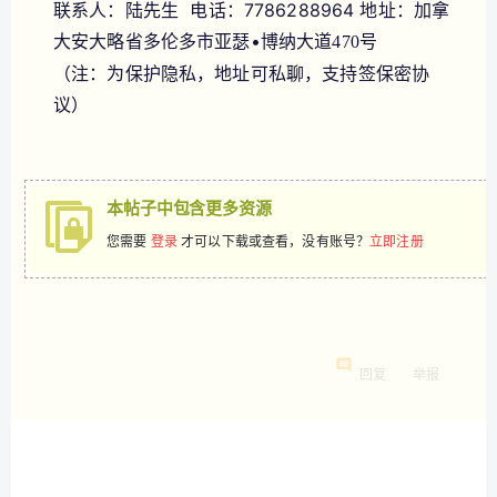
联系人：陆先生 电话：7786288964 地址：加拿
大安大略省多伦多市亚瑟•
博纳大道
470号
（注：为保护隐私，地址可私聊，支持签保密协
议）
本帖子中包含更多资源
您需要
登录
才可以下载或查看，没有账号？
立即注册
回复
举报