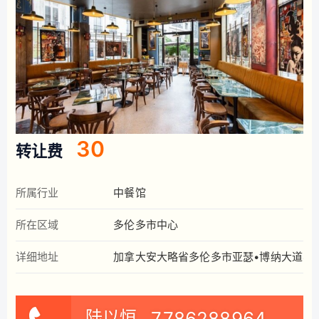
30
转让费
所属行业
中餐馆
所在区域
多伦多市中心
详细地址
加拿大安大略省多伦多市亚瑟•博纳大道47
陆以恒
7786288964