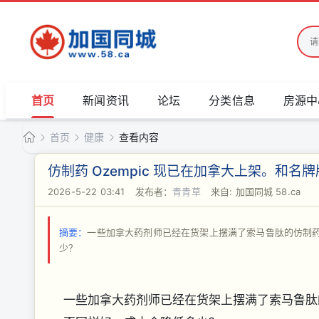
首页
新闻资讯
论坛
分类信息
房源中
首页
健康
查看内容
加
仿制药 Ozempic 现已在加拿大上架。和名
国
2026-5-22 03:41
|
发布者：
青青草
|
来自: 加国同城 58.ca
›
›
›
同
城
摘要：
一些加拿大药剂师已经在货架上摆满了索马鲁肽的仿制药，
少？
一些加拿大药剂师已经在货架上摆满了索马鲁肽的