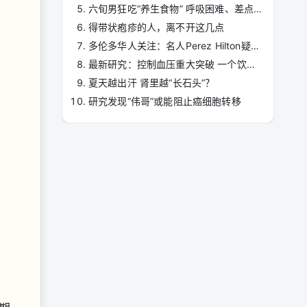
六旬男狂吃“养生食物” 呼吸困难、差点洗肾
得带状疱疹的人，离不开这几点
多伦多华人关注：名人Perez Hilton疑似自残事件 家人发声求关怀 ...
最新研究：控制血压重大突破 一个饮食习惯即可
夏天越出汗 肾里越“长石头”？
研究发现“伟哥”或能阻止癌细胞转移
，