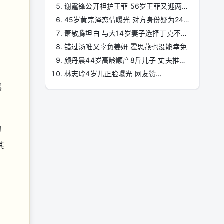
谢霆锋公开袒护王菲 56岁王菲又迎两大喜讯
45岁黄宗泽恋情曝光 对方身份疑为24岁TVB咪神
萧敬腾坦白 与大14岁妻子选择丁克不是不想要
错过汤唯又辜负姜妍 霍思燕也没能幸免
颜丹晨44岁高龄顺产8斤儿子 丈夫推掉三部戏陪护
林志玲4岁儿正脸曝光 网友赞…
然
的
其