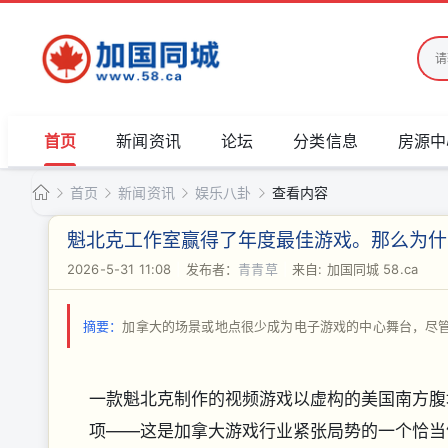
首页
新闻资讯
论坛
分类信息
房源中
首页
新闻资讯
娱乐八卦
查看内容
加
魁北克工作室赢得了年度最佳游戏。那么为什么
国
2026-5-31 11:08
|
发布者：
青青草
|
来自: 加国同城 58.ca
›
›
›
›
同
城
摘要：
加拿大的场景或地点很少成为电子游戏的中心舞台，尽
一款魁北克制作的视频游戏以虚构的美国南方腹
项——这是加拿大游戏行业紧张局势的一个恰当