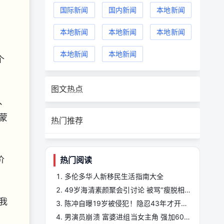
国际新闻
国内新闻
本地新闻
，
本地新闻
本地新闻
本地新闻
本地新闻
本地新闻
个
图文热点
、
蒙
热门推荐
价
热门阅读
多伦多华人新移民生活指南大全
49岁海清素颜聚会引讨论 被骂“瘦脱相”的旁边
我
陈冲自曝19岁被侵犯！隐忍43年才开口 原来...
男演员崩溃 富婆进组当女主角 强加60余场吻戏