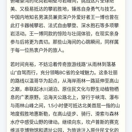
俯瞰豪湾的花岗岩峭壁与岩峰间，挑战这片全球绝
美、又极易抵达的攀岩胜地，锤炼自身勇气与技艺。
中国内地知名男演员兼资深户外爱好者王一博也曾在
此打卡器械攀岩、法式自由攀登、深水抱石等多项攀
岩活动。王一博同款的惊险与壮阔体验，在现实亲身
参与后将更为真切。那些山海间的心跳瞬间，同样属
于每一位热衷户外的旅人。
若时间充裕，不妨沿着传奇旅游线路“从雨林到落基
山”自驾而行，充分领略BC省的全域魅力。这条壮丽
的路线以温哥华为起点，从海岸雨林一路延伸至高山
之巅，串联起冰川湖泊、原住民文化与野生动植物栖
息的广袤原野。沿海天公路北上，穿行于峡湾、瀑布
与雨林山峰之间，1.5小时便可抵达北美首屈一指的山
地度假胜地惠斯勒，在高山徒步、骑行、滑索与森林
水疗中感受山野的律动。继续向东，坎卢普斯的赛克
维派克博物馆和遗址公园，为旅途注入原住民文化的