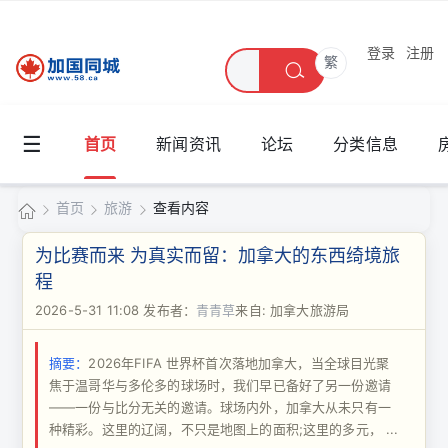
登录
注册
繁
☰
首页
新闻资讯
论坛
分类信息
首页
旅游
查看内容
加
为比赛而来 为真实而留：加拿大的东西绮境旅
国
程
›
›
›
同
2026-5-31 11:08
发布者：
青青草
来自: 加拿大旅游局
城
摘要：
2026年FIFA 世界杯首次落地加拿大，当全球目光聚
焦于温哥华与多伦多的球场时，我们早已备好了另一份邀请
——一份与比分无关的邀请。球场内外，加拿大从未只有一
种精彩。这里的辽阔，不只是地图上的面积;这里的多元， ...