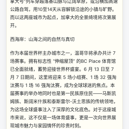
拿大号”列车穿越落基山脉与辽阔草原，或沿横加高速
公路自驾，用10至14天从容解锁沿途的小镇与旷野。
而以这两座城市为起点，加拿大的全景绮境将次第展
开。
西海岸：山海之间的自然与真切
作为本届世界杯主办城市之一，温哥华将承办共计 7
场赛事。拥有标志性 “伸缩屋顶” 的BC Place 体育馆
已全面就绪，蓄势迎接世界杯盛宴。6 月 13 日至 7
月 7 日期间，这里将迎来 5 场小组赛、1 场 32 强淘
汰赛与 1 场 16 强淘汰赛，成为全球球迷的焦点。本
届赛事的举办地同时也是第一民族原住民——马斯凯
姆族、斯阔米什族和泰斯雷尔-沃土思族的传统领地，
为这场全球盛事注入了深厚的文化底色。对于这座城
市来说，这不仅是一场体育盛事，更是一次向世界展
现城市魅力与家园情怀的珍贵时刻。