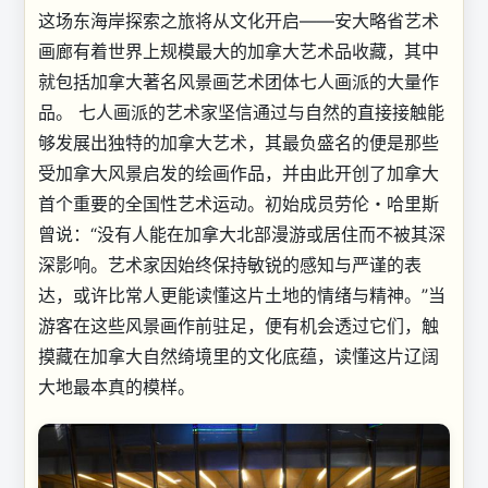
这场东海岸探索之旅将从文化开启——安大略省艺术
画廊有着世界上规模最大的加拿大艺术品收藏，其中
就包括加拿大著名风景画艺术团体七人画派的大量作
品。 七人画派的艺术家坚信通过与自然的直接接触能
够发展出独特的加拿大艺术，其最负盛名的便是那些
受加拿大风景启发的绘画作品，并由此开创了加拿大
首个重要的全国性艺术运动。初始成员劳伦・哈里斯
曾说：“没有人能在加拿大北部漫游或居住而不被其深
深影响。艺术家因始终保持敏锐的感知与严谨的表
达，或许比常人更能读懂这片土地的情绪与精神。”当
游客在这些风景画作前驻足，便有机会透过它们，触
摸藏在加拿大自然绮境里的文化底蕴，读懂这片辽阔
大地最本真的模样。