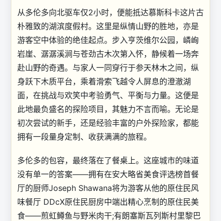
从多伦多向北驱车仅2小时，便能抵达慕斯科卡这片古
朴雅致的湖滨度假村。这里是纵情山野的胜地，亦是
游客空中体验的绝佳起点。步入亨茨维尔公园，嶙峋
岩崖、潺潺溪涧与苍劲古木次第入怀，静候着一场奔
赴山野的奇遇。与家人一同穿行于参天林木之间，纵
身跃下木质平台，乘着滑索飞越令人屏息的澄澈湖
面，在挑战与欢笑中考验勇气、平衡与力量。这便是
此地最负盛名的探险项目，其魅力不言而喻。无论是
初次尝试的新手，还是经验丰富的户外探险家，都能
拥有一段量身定制、收获满满的旅程。
多伦多的包容，最终落在了餐桌上。这座城市的味道
没有单一的答案——拥有在安大略省美食评选榜首餐
厅的厨师Joseph Shawana将为游客从他的原住民风
味餐厅 DDcX原住民厨房中端出精心烹制的原住民美
食——煎虹鳟鱼与野米肉干;有朗塞斯瓦列斯村里黎巴