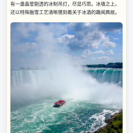
有一盏晶莹剔透的冰制吊灯，尽显巧思。冰墙之上，
还以特殊融雪工艺清晰镌刻着关于冰酒的趣闻典故。