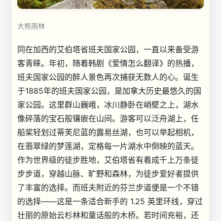
大熊雨林
同在加西的艾伯塔省班夫国家公园，一直以来备受游
客青睐。年初，随着韩剧《爱情怎么翻译》的热播，
班夫国家公园的醉人景色再次捕获无数人的心。诞生
于1885年的班夫国家公园，是加拿大历史最悠久的国
家公园。这里群山巍峨，冰川静卧在峭壁之上，湖水
像碎落的宝石般镶嵌在山间。游客可以泛舟湖上，任
船桨轻划过蒂芙尼蓝的露易丝湖，也可以举起相机，
在翡翠绿的梦莲湖，定格每一片湖水中倒映的蓝天。
作为世界级的徒步胜地，艾伯塔省有着成千上万条徒
步步道，穿越山脉、旷野和森林，为徒步爱好者提供
了丰富的选择。而班夫附近的芬兰步道便是一个不错
的选择——这是一条适合新手的 1.25 英里环线，穿过
壮丽的原始云杉林和童话般的木桥。若时间充裕，还