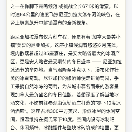
之一在你脚下轰鸣倾泻;或挑战全长671米的滑索，以
时速64公里的速度飞掠尼亚加拉大瀑布河流峡谷，在
肾上腺素飙升中解锁瀑布的全新视角。
距尼亚加拉瀑布仅片刻车程，便是有着“加拿大最美小
镇”美誉的尼亚加拉。这座小镇浸润着悠悠岁月底蕴，
境内散落着超过35座酒庄，是安大略省最大的冰酒产
区，更是安大略省最受期待的冬日盛事 —— 尼亚加拉
冰酒节的举办地。当气温降至冰点以下，瀑布化作壮
美的冰雪奇观，尼亚加拉的酿酒师便走进葡萄园，手
工采摘自然冰冻的葡萄，为从城市慕名而来的游客呈
现加拿大最负盛名的冬日佳酿。若想深度了解当地冰
酒文化，不妨前往参观由佩勒酒庄打造的“零下10度冰
酒酒廊”。这座占地300平方英尺、形似冰屋的休闲空
间，恒温维持在摄氏零下10度。空间内设有冰制吧
台、休闲躺椅、冰雕摆件与整块冰砖筑成的墙壁，更