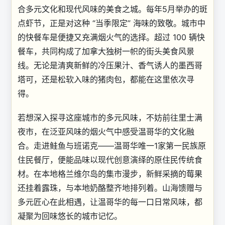
合多元文化和现代风味的美食之城。每年5月举办的斑
点虾节，正是对这种 “当季限定” 海味的致敬。城市中
的快餐车是便捷又充满烟火气的选择。超过 100 辆快
餐车，共同构成了加拿大独树一帜的街头美食风景
线。无论是清爽新鲜的冷压果汁、香气诱人的墨西哥
塔可，还是松软入味的猪肉包，都能在这里依次寻
得。
若想深入探寻这座城市的多元风味，不妨前往里士满
夜市，在泛亚风味的烟火气中感受温哥华的文化融
合。走进鲑鱼与班诺克——温哥华唯一1家第一民族原
住民餐厅，便能品味以现代创意演绎的原住民传统食
材。在本地格兰维尔岛的集市漫步，新鲜采摘的莓果
还挂着露珠，与本地奶酪整齐地排列着。山海馈赠与
多元匠心在此相遇，让温哥华的每一口日常风味，都
凝聚为回味悠长的城市记忆。