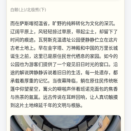
白鲸(上)/北极熊(下)
而在萨斯喀彻温省，旷野的纯粹转化为文化的深沉。
辽阔平原上，风轻轻掠过草原，带起尘土，却留下了
时间的痕迹。瓦努斯克温遗址公园便静静伫立在这片
古老土地上。早在金字塔、万神殿和中国的万里长城
诞生之前，这里已是原住民世代栖息的家园。如今的
公园也为游客们提供了一个窥见旧日时光的窗口。沿
途的解说牌静静诉说着旧日的生活，每一处遗存，都
承载着厚重的记忆。当夜幕降临，躺在原住民传统帐
篷中仰望星空，篝火的噼啪声伴着班诺克面包的焦香
与热茶的氤氲。远古传说在耳畔回响，让人真切触摸
到这片土地绵延千年的文明与根脉。