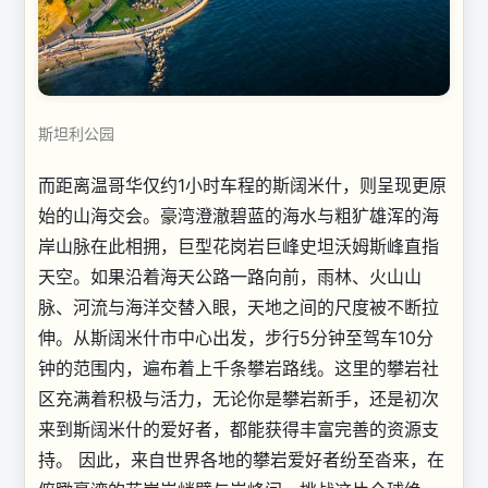
斯坦利公园
而距离温哥华仅约1小时车程的斯阔米什，则呈现更原
始的山海交会。豪湾澄澈碧蓝的海水与粗犷雄浑的海
岸山脉在此相拥，巨型花岗岩巨峰史坦沃姆斯峰直指
天空。如果沿着海天公路一路向前，雨林、火山山
脉、河流与海洋交替入眼，天地之间的尺度被不断拉
伸。从斯阔米什市中心出发，步行5分钟至驾车10分
钟的范围内，遍布着上千条攀岩路线。这里的攀岩社
区充满着积极与活力，无论你是攀岩新手，还是初次
来到斯阔米什的爱好者，都能获得丰富完善的资源支
持。 因此，来自世界各地的攀岩爱好者纷至沓来，在