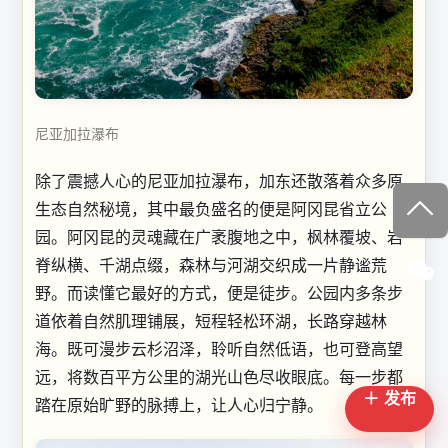
尼亚加拉瀑布
除了震撼人心的尼亚加拉瀑布，加东还散落着众多原
生态自然秘境，其中最负盛名的便是阿冈昆省立公
园。阿冈昆的灵魂藏在广袤腹地之中，枫林覆坡、岩
脊纵横、千湖点缀，森林与河湖交织成一片静谧荒
野。而读懂它最好的方式，便是徒步。公园内多条步
道依着自然肌理铺展，短程轻松环湖，长路穿越林
海。既可漫步云杉沼泽，聆听自然低语，也可登高望
远，将数百平方公里的湖光山色尽收眼底。每一步都
＋ 发布
踏在原始旷野的脉搏上，让人心归宁静。