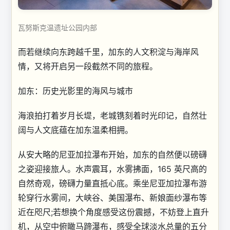
瓦努斯克温遗址公园内部
而若继续向东跨越千里，加东的人文积淀与海岸风
情，又将开启另一段截然不同的旅程。
加东：历史光影里的海风与城市
海浪拍打着岁月长堤，老城镌刻着时光印记，自然壮
阔与人文底蕴在加东温柔相拥。
从安大略的尼亚加拉瀑布开始，加东的自然便以磅礴
之姿迎接旅人。水声震耳，水雾拂面，165 英尺高的
自然奇观，磅礴力量直抵心底。乘坐尼亚加拉瀑布游
轮穿行水雾间，大峡谷、美国瀑布、新娘面纱瀑布等
近在咫尺;若想换个角度感受这份震撼，不妨登上直升
机，从空中俯瞰马蹄瀑布，感受全球淡水总量的五分