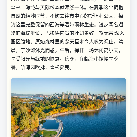
森林、海湾与天际线本就浑然一体。在夏季这个拥抱
自然的绝妙时节，不妨去往市中心的斯坦利公园，探
访这里完整保留的西海岸温带雨林生态。漫步闻名遐
迩的海堤步道，巴拉德内湾的壮阔景致一览无余;深入
园区腹地，原始森林里的参天巨木令人叹为观止。清
晨，于沙滩沐光而憩。午后，挥杆一场休闲高尔夫，
享受阳光与绿地的惬意。傍晚，在临海小馆慢享晚
餐，听海风吹拂，雪松摇曳。