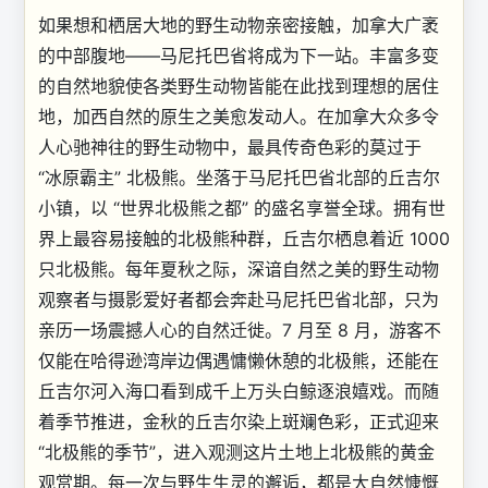
如果想和栖居大地的野生动物亲密接触，加拿大广袤
的中部腹地——马尼托巴省将成为下一站。丰富多变
的自然地貌使各类野生动物皆能在此找到理想的居住
地，加西自然的原生之美愈发动人。在加拿大众多令
人心驰神往的野生动物中，最具传奇色彩的莫过于
“冰原霸主” 北极熊。坐落于马尼托巴省北部的丘吉尔
小镇，以 “世界北极熊之都” 的盛名享誉全球。拥有世
界上最容易接触的北极熊种群，丘吉尔栖息着近 1000
只北极熊。每年夏秋之际，深谙自然之美的野生动物
观察者与摄影爱好者都会奔赴马尼托巴省北部，只为
亲历一场震撼人心的自然迁徙。7 月至 8 月，游客不
仅能在哈得逊湾岸边偶遇慵懒休憩的北极熊，还能在
丘吉尔河入海口看到成千上万头白鲸逐浪嬉戏。而随
着季节推进，金秋的丘吉尔染上斑斓色彩，正式迎来
“北极熊的季节”，进入观测这片土地上北极熊的黄金
观赏期。每一次与野生生灵的邂逅，都是大自然慷慨