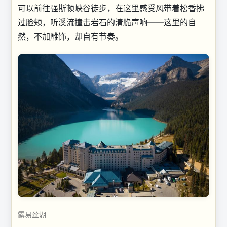
可以前往强斯顿峡谷徒步，在这里感受风带着松香拂
过脸颊，听溪流撞击岩石的清脆声响——这里的自
然，不加雕饰，却自有节奏。
露易丝湖