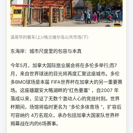
温哥华的餐车(上)/格兰维尔岛公共市场(下)
东海岸：城市尺度里的包容与本真
今年5月，加拿大国际旅业展会将在多伦多举行;而7
月，来自世界球迷的目光将再度汇聚这座城市。多伦
多BMO球场是本届 FIFA世界杯在加拿大的另一重要赛
场。这座雄踞安大略湖畔的“红色要塞” ，自2007 年
落成以来，见证了无数个激动人心的竞技时刻。世界
杯期间，场馆将临时更名为 “多伦多体育场 “，扩容后
可容纳约 4万名观众，承办包括加拿大国家队世界杯
揭幕战在内的6场赛事。