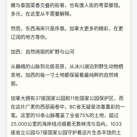
嫩与泰国菜香交叠的街巷，也有唐人街的粤菜餐馆。
多元，在这里从不需要解释。
然而，东西海岸只是序章。加拿大更多的精彩，在更
辽阔的地方等你。
加西：自然绮丽的旷野与山河
从巍峨的山脉到北极苔原，从冰川湖泊到野生动物栖
息地，加西的每一寸土地都保留着最纯粹的自然绮
丽。
加拿大拥有37座国家公园和11处国家公园保护区，而
在这片广袤的西部画卷中，BC省无疑是浓墨重彩的一
笔。这里的10条山脉覆盖了全省75%的土地，超过
25.000公里的海岸线点缀着无数峡湾与岛屿，1033
座省立公园与7座国家公园守护着这片生态丰饶的土