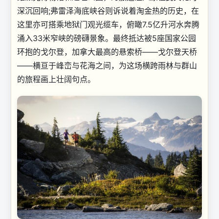
深沉回响;弗雷泽海底峡谷则诉说着淘金热的历史，在
这里亦可搭乘地狱门观光缆车，俯瞰7.5亿升河水奔腾
涌入33米窄峡的磅礴景象。最终抵达被5座国家公园
环抱的戈尔登，加拿大最高的悬索桥——戈尔登天桥
——横亘于峰峦与花海之间，为这场横跨雨林与群山
的旅程画上壮阔句点。