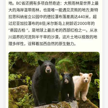
地。BC省还拥有多项自然奇迹：大熊雨林是世界上最
大的海岸温带雨林，也是唯一能遇见灵熊的地方;斯特
拉思科纳省立公园中的德拉瀑布落差高达440米，超
过尼亚加拉瀑布的8倍;米尔斯岛上树龄近2000年的
“悬园古柏 “，是地球上最古老的西部红柏之一。从冰
川滋养的河流到半干旱的沙漠，这片土地以极致的地
理多样性，诠释着加西自然的原生魅力。