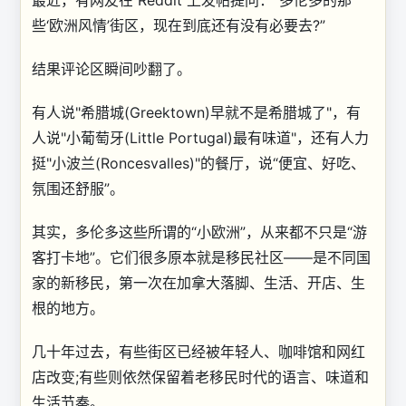
最近，有网友在 Reddit 上发帖提问：“多伦多的那
些‘欧洲风情’街区，现在到底还有没有必要去?”
结果评论区瞬间吵翻了。
有人说"希腊城(Greektown)早就不是希腊城了"，有
人说"小葡萄牙(Little Portugal)最有味道"，还有人力
挺"小波兰(Roncesvalles)"的餐厅，说“便宜、好吃、
氛围还舒服”。
其实，多伦多这些所谓的“小欧洲”，从来都不只是“游
客打卡地”。它们很多原本就是移民社区——是不同国
家的新移民，第一次在加拿大落脚、生活、开店、生
根的地方。
几十年过去，有些街区已经被年轻人、咖啡馆和网红
店改变;有些则依然保留着老移民时代的语言、味道和
生活节奏。