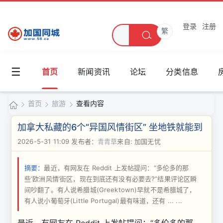
登录
注册
繁
☰
首页
新闻资讯
论坛
分类信息
首页
旅游
查看内容
加
加拿大私藏的6个“异国风情街区” 坐地铁就能到
国
2026-5-31 11:09
发布者：
青青草
来自: 加国无忧
›
›
›
同
摘要：
最近，有网友在 Reddit 上发帖提问：“多伦多的那
城
些‘欧洲风情’街区，现在到底还有没有必要去?”结果评论区瞬
间吵翻了。有人说希腊城(Greektown)早就不是希腊城了，
有人说小葡萄牙(Little Portugal)最有味道，还有 ... ...