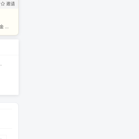
邀请
...
上的新债务利用杠杆对冲基金 ...