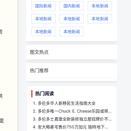
国际新闻
国内新闻
本地新闻
本地新闻
本地新闻
本地新闻
资
本地新闻
本地新闻
，
图文热点
热门推荐
热门阅读
供
多伦多华人新移民生活指南大全
多伦多唯一Chuck E. Cheese乐园或将拆除，高层公寓群计划落地士嘉堡谢帕德大道 ...
多伦多士嘉堡全新装修独立屋挂牌价不到90万，买家或引发竞价大战 ...
变
安大略豪宅售价750万加元 独特地下通道连通休闲区