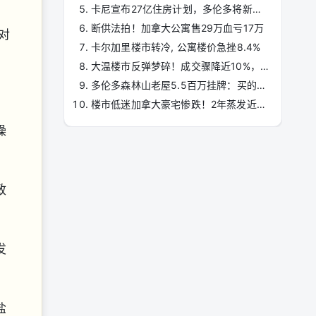
卡尼宣布27亿住房计划，多伦多将新增5600套住房
断供法拍！加拿大公寓售29万血亏17万
对
卡尔加里楼市转冷, 公寓楼价急挫8.4%
大温楼市反弹梦碎！成交骤降近10%，房价继续跌
多伦多森林山老屋5.5百万挂牌：买的不是房子，是黄金建房资质 ...
楼市低迷加拿大豪宅惨跌！2年蒸发近$100万
操
致
发
盐