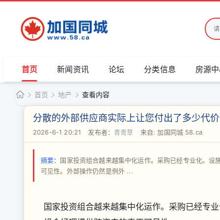
首页
新闻资讯
论坛
分类信息
房源中
首页
地产
查看内容
加
分散的外部供应商实际上让您付出了多少代价
国
2026-6-1 20:21
|
发布者：
青青草
|
来自: 加国同城 58.ca
›
›
›
同
城
摘要：
国家投资组合越来越集中化运作。采购已经专业化。设
可见性。外部操作仍然是例外 ...
国家投资组合越来越集中化运作。采购已经专业