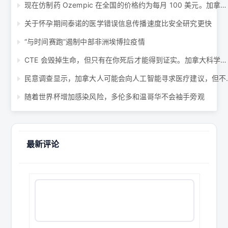
现在仿制药 Ozempic 在全国的价格约为每月 100 美元。加拿大人正在注意 ...
关于怀孕期间泰诺的医学错误信息传播速度比安全研究更快
“与时间赛跑”遏制中部非洲埃博拉疫情
CTE 会毁掉生命，但只有在你死后才能得到证实。加拿大科学家正在努力改变这一现状 ...
民意调查显示，加拿大人可
随着世界杯增加感染风险，多伦多和温哥华不会袖手旁观
最新评论