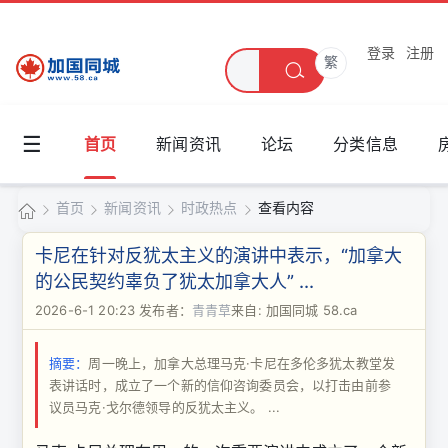
登录
注册
繁
☰
首页
新闻资讯
论坛
分类信息
首页
新闻资讯
时政热点
查看内容
加
卡尼在针对反犹太主义的演讲中表示，“加拿大
国
的公民契约辜负了犹太加拿大人” ...
›
›
›
›
同
2026-6-1 20:23
发布者：
青青草
来自: 加国同城 58.ca
城
摘要：
周一晚上，加拿大总理马克·卡尼在多伦多犹太教堂发
表​​讲话时，成立了一个新的信仰咨询委员会，以打击由前参
议员马克·戈尔德领导的反犹太主义。 ...