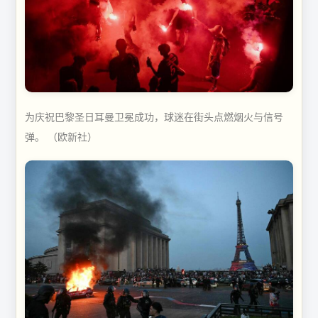
为庆祝巴黎圣日耳曼卫冕成功，球迷在街头点燃烟火与信号
弹。 （欧新社）