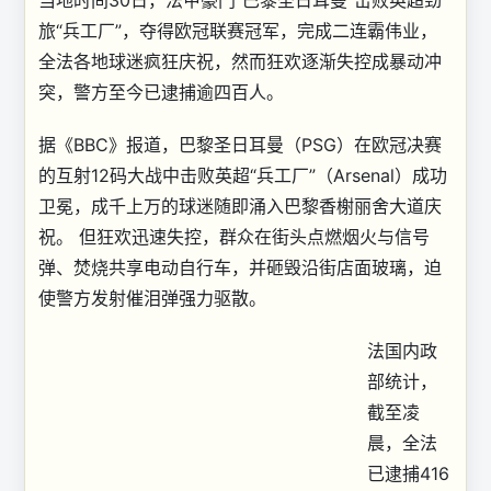
当地时间30日，法甲豪门“巴黎圣日耳曼”击败英超劲
旅“兵工厂”，夺得欧冠联赛冠军，完成二连霸伟业，
全法各地球迷疯狂庆祝，然而狂欢逐渐失控成暴动冲
突，警方至今已逮捕逾四百人。
据《BBC》报道，巴黎圣日耳曼（PSG）在欧冠决赛
的互射12码大战中击败英超“兵工厂”（Arsenal）成功
卫冕，成千上万的球迷随即涌入巴黎香榭丽舍大道庆
祝。 但狂欢迅速失控，群众在街头点燃烟火与信号
弹、焚烧共享电动自行车，并砸毁沿街店面玻璃，迫
使警方发射催泪弹强力驱散。
法国内政
部统计，
截至凌
晨，全法
已逮捕416