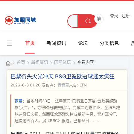
登录
注册
繁
☰
首页
新闻资讯
论坛
分类信息
首页
新闻资讯
国际体坛
查看内容
加
巴黎街头火光冲天 PSG卫冕欧冠球迷太疯狂
国
2026-6-3 01:20
发布者：
青青草
来自: LTN
›
›
›
›
同
摘要：
当地时间30日，法甲豪门“巴黎圣日耳曼”击败英超劲
城
旅“兵工厂”，夺得欧冠联赛冠军，完成二连霸伟业，全法各地
球迷疯狂庆祝，然而狂欢逐渐失控成暴动冲突，警方至今已
逮捕逾四百人。据《BBC》报道，巴黎圣日 ... ...