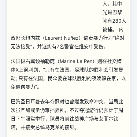
人，其中
光是巴黎
就有280人
被捕。 内
政部长纽内兹（Laurent Nuñez）谴责暴力行为“绝对
无法接受”，并证实有7名警官在维安中受伤。
法国极右翼领袖勒庞（Marine Le Pen）则在社交媒
体X上讽刺到，“只有在法国，足球队的胜利会引发暴
动; 只有在法国，民众要在球队胜利的夜晚躲在家，以
免遭遇暴力“。
巴黎圣日耳曼去年夺冠时也曾爆发致命冲突，当局此
次虽严加戒备仍难挡骚乱，不过夺冠游行仍预计于周
日下午照常举行，球员将前往战神广场与艾菲尔铁
塔，并接受总统马克龙的接见。