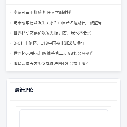
奥运冠军王柳懿 担任大学副教授
与未成年粉丝发生关系？中国著名运动员：被盗号
世界杯动态票价飙破天际 川普：我也不会买
3-0！土伦杯，U19中国被非洲球队横扫
世界杯50美元门票抽签第二天 88秒又被抢光
俄乌两位天才少女挺进法网4强 会握手吗？
最新评论