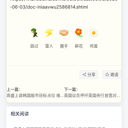
-06-03/doc-iniaavwu2586814.shtml
路过
雷人
握手
鲜花
鸡蛋
分享
邀请
上一篇：
下一篇：
高盛上调韩国股市目标点位 维持对A股的“超配”评级
英国议员呼吁英国央行放宽对稳定币的拟议监管规定
相关阅读