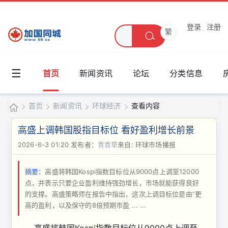
登录
注册
繁
☰
首页
新闻资讯
论坛
分类信息
首页
新闻资讯
环球经济
查看内容
加
高盛上调韩国股指目标位 看好盈利增长前景
国
2026-6-3 01:20
发布者：
青青草
来自: 环球市场播报
›
›
›
›
同
摘要：
高盛将韩国Kospi指数目标位从9000点上调至12000
城
点，并表示只要企业盈利维持强劲增长，市场就能获得良好
的支撑。高盛策略师在报告中指出，这次上调目标位是由“更
高的盈利，以及保守的8倍预期市盈 ... ...