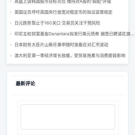
高盛上调韩国股市目标点位 维持对A股的“超配”评级
英国议员呼吁英国央行放宽对稳定币的拟议监管规定
日元跌势暂止于160关口 交易员关注干预风险
印尼主权财富基金Danantara拟发行美元债券 据悉已聘请花旗等机构经办 ...
日本财务大臣片山皋月重申随时准备应对汇市波动
澳大利亚第一季经济增长放缓，受贸易拖累与消费疲弱影响
最新评论