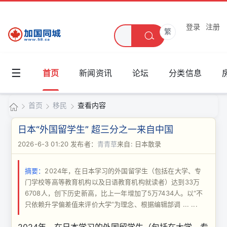
登录
注册
繁
☰
首页
新闻资讯
论坛
分类信息
首页
移民
查看内容
加
日本“外国留学生” 超三分之一来自中国
国
2026-6-3 01:20
发布者：
青青草
来自: 日本散录
›
›
›
同
摘要：
2024年，在日本学习的外国留学生（包括在大学、专
城
门学校等高等教育机构以及日语教育机构就读者）达到33万
6708人，创下历史新高，比上一年增加了5万7434人。以“不
只依赖升学偏差值来评价大学”为理念、根据编辑部调 ... ...