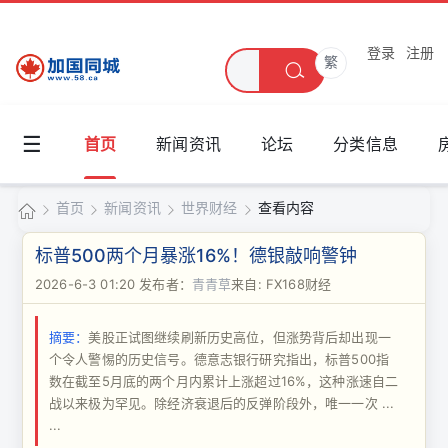
登录
注册
繁
☰
首页
新闻资讯
论坛
分类信息
首页
新闻资讯
世界财经
查看内容
加
标普500两个月暴涨16%！德银敲响警钟
国
2026-6-3 01:20
发布者：
青青草
来自: FX168财经
›
›
›
›
同
摘要：
美股正试图继续刷新历史高位，但涨势背后却出现一
城
个令人警惕的历史信号。德意志银行研究指出，标普500指
数在截至5月底的两个月内累计上涨超过16%，这种涨速自二
战以来极为罕见。除经济衰退后的反弹阶段外，唯一一次 ...
...