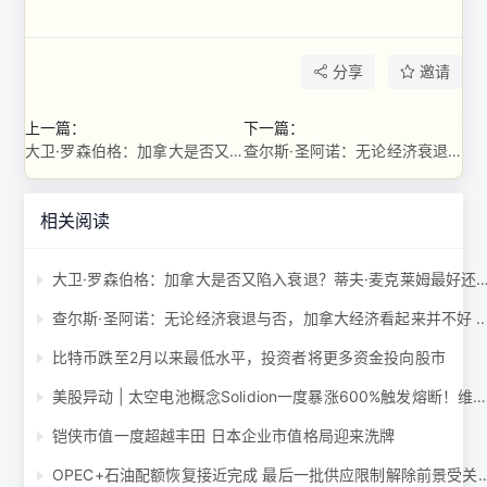
分享
邀请
上一篇：
下一篇：
大卫·罗森伯格：加拿大是否又陷入衰退？蒂夫·麦克莱姆最好还是看一下 ...
查尔斯·圣阿诺：无论经济衰退与否，加拿大经济看起来并不好 ...
相关阅读
大卫·罗森伯格：加拿大是否又陷入衰退？蒂夫·麦克莱姆最好还
查尔斯·圣阿诺：无论经济衰退与否，加拿大经济看起来并不好 ..
比特币跌至2月以来最低水平，投资者将更多资金投向股市
美股异动 | 太空电池概念Solidion一度暴涨600%触发熔断！维珍银河再度飙涨17% ...
铠侠市值一度超越丰田 日本企业市值格局迎来洗牌
OPEC+石油配额恢复接近完成 最后一批供应限制