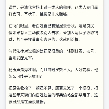
讼棍，是清代官场上对一类人的称呼，这类人专门靠
打官司，写状子，挑拨是非来赚钱。
在衙门眼里，老百姓自己有冤屈去告状，这是良民，
但如果有人主动教唆别人告状，替别人写状子收取钱
财，甚至是捏造事实去诬告，这就叫讼棍。
清代法律对讼棍的处罚是很重的，轻则杖责，枷号，
重则发配充军。
杨玉声是秀才啊，而且当时岁数不大，大好前程，他
怎么可能是讼棍呢？
把原告收拾了一顿还不算，顾翼又派了一个衙役，把
这些年来衙门向百姓催差的印票谕帖全都拿走了，这
很显然是在湮没证据。