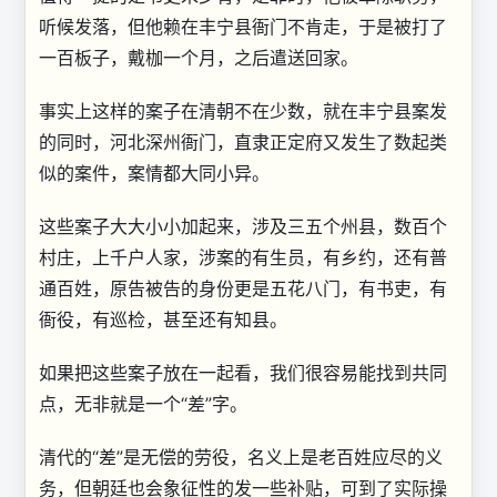
听候发落，但他赖在丰宁县衙门不肯走，于是被打了
一百板子，戴枷一个月，之后遣送回家。
事实上这样的案子在清朝不在少数，就在丰宁县案发
的同时，河北深州衙门，直隶正定府又发生了数起类
似的案件，案情都大同小异。
这些案子大大小小加起来，涉及三五个州县，数百个
村庄，上千户人家，涉案的有生员，有乡约，还有普
通百姓，原告被告的身份更是五花八门，有书吏，有
衙役，有巡检，甚至还有知县。
如果把这些案子放在一起看，我们很容易能找到共同
点，无非就是一个“差”字。
清代的“差”是无偿的劳役，名义上是老百姓应尽的义
务，但朝廷也会象征性的发一些补贴，可到了实际操