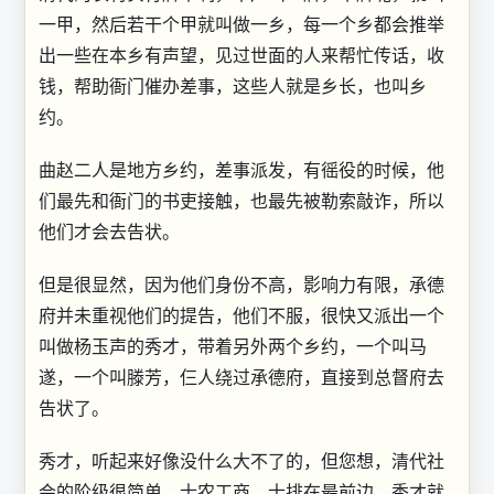
一甲，然后若干个甲就叫做一乡，每一个乡都会推举
出一些在本乡有声望，见过世面的人来帮忙传话，收
钱，帮助衙门催办差事，这些人就是乡长，也叫乡
约。
曲赵二人是地方乡约，差事派发，有徭役的时候，他
们最先和衙门的书吏接触，也最先被勒索敲诈，所以
他们才会去告状。
但是很显然，因为他们身份不高，影响力有限，承德
府并未重视他们的提告，他们不服，很快又派出一个
叫做杨玉声的秀才，带着另外两个乡约，一个叫马
遂，一个叫滕芳，仨人绕过承德府，直接到总督府去
告状了。
秀才，听起来好像没什么大不了的，但您想，清代社
会的阶级很简单，士农工商，士排在最前边，秀才就