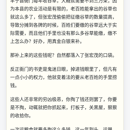
丰宁县衙门每年收谷草，大概就需要不到三万束，因
为本县的农业活动是有限的，老百姓能拿出的谷草也
就这么多了，但张宏茂偷偷把征缴谷草的数量提高，
导致分摊到各牌的时候，百姓们要缴的谷草远大于实
际需要，而且他们手里也没有那么多谷草能缴，缴不
上怎么办？好办，用真金白银来补。
那补上来的这些钱呢？自然都落入了张宏茂的口袋。
反正衙门的书吏是鬼迷日眼，掉进钱眼里了，但凡有
一点小小的权力，他就变着法的要从老百姓的手里捞
钱。
这些人还非常的穷凶极恶，你掏了钱还则罢了，你要
是不掏，动辄就把你抓起来，打板子，关黑屋，狠狠
的收拾你。
一次运粮食就要多掏这么多钱，这一年到头，运器