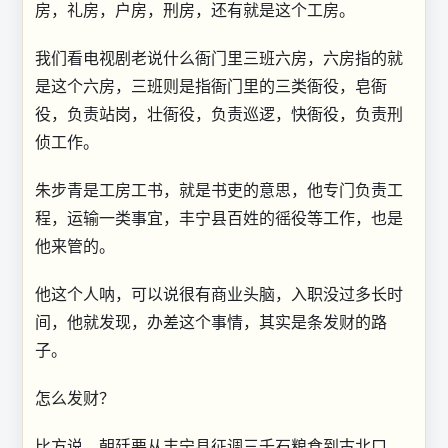
房，礼房，户房，刑房，还有就是这个工房。
我们看电视剧老说什么衙门里三班六房，六房指的就
是这个六房，三班则是指衙门里的三类衙役，皂衙
役，负责站岗，壮衙役，负责巡逻，快衙役，负责刑
侦工作。
朱步青是工房工书，就是书吏的意思，他专门负责工
程，运输一类事宜，丰宁县百姓的徭役等工作，也是
他来管的。
他这个人呐，可以说很有商业头脑，入职没过多长时
间，他就发现，办差这个事情，其实是条发财的路
子。
怎么发财？
比方说，朝廷要从丰宁县征调三千石粮食到古北口，