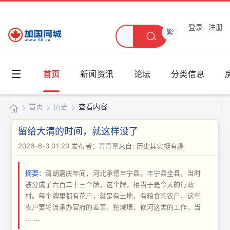
登录
注册
繁
☰
首页
新闻资讯
论坛
分类信息
首页
历史
查看内容
加
留给大清的时间，就这样没了
国
2026-6-3 01:20
发布者：
青青草
来自: 历史其实挺有趣
›
›
›
同
摘要：
清朝嘉庆年间，河北承德丰宁县。丰宁县全县，当时
城
被分成了六百二十三个牌，这个牌，相当于是今天的行政
村。每个牌里都有花户，就是有土地，有粮食的农户，这些
农户要轮流承办官府的差事，挖城墙，修河这类的工作，当
... ...