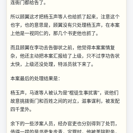
连衙门都给告了。
所以顾翼这才把杨玉声等人也给抓了起来，注意这个
也字，也的意思是，顾翼没有只处理杨玉声，在本案
上他是一视同仁的，那几个书吏他也抓了。
而且顾翼在李功去告御状之前，他觉得本案案情复
杂，他还主动把本案汇报给了上级，只不过李功告状
太快，上级还没处理，特派员就下来了。
本案最后的处理结果是：
杨玉声，马遂等人被认为是“棍徒生事扰害”，说他们
故意挑拨衙门和百姓之间的对立，滋事谋利，被发配
四千里外。
余下的一些涉案人员，经办官吏也分别得到了处罚，
值得一提的是书吏朱步青，定罪时，他被革除职务，