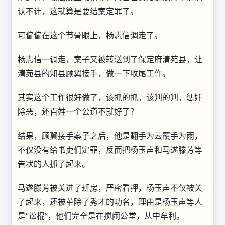
认不讳，这就算是要结案定罪了。
可偏偏在这个节骨眼上，杨志信调走了。
杨志信一调走，案子又被转送到了保定府清苑县，让
清苑县的知县顾翼接手，做一下收尾工作。
其实这个工作很好做了，该抓的抓，该判的判，惩奸
除恶，还百姓一个公道不就好了？
结果，顾翼接手案子之后，他是翻手为云覆手为雨，
不仅没有给书吏们定罪，反而把杨玉声和马遂滕芳等
告状的人抓了起来。
马遂滕芳被关进了班房，严密看押，杨玉声不仅被关
了起来，还被革除了秀才的功名，理由是杨玉声等人
是“讼棍”，他们完全是在搅闹公堂，从中牟利。