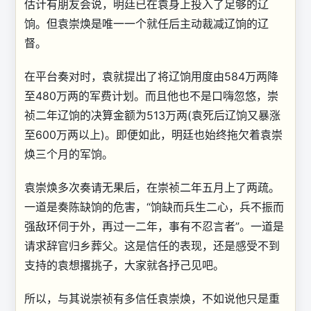
估计有朋友会说，明廷已在袁身上投入了足够的辽
饷。但袁崇焕是唯一一个就任后主动裁减辽饷的辽
督。
在平台奏对时，袁就提出了将辽饷用度由584万两降
至480万两的军费计划。而且他也不是口嗨忽悠，崇
祯二年辽饷的决算金额为513万两(袁死后辽饷又暴涨
至600万两以上)。即便如此，明廷也始终拖欠着袁崇
焕三个月的军饷。
袁崇焕多次奏请无果后，在崇祯二年五月上了两疏。
一道是奏陈缺饷的危害，“饷缺而兵生二心，兵不振而
强敌环伺于外，再过一二年，事有不忍言者”。一道是
请求辞官归乡葬父。这是信任的表现，还是感受不到
支持的袁想撂挑子，大家就各抒己见吧。
所以，与其说崇祯有多信任袁崇焕，不如说他只是重