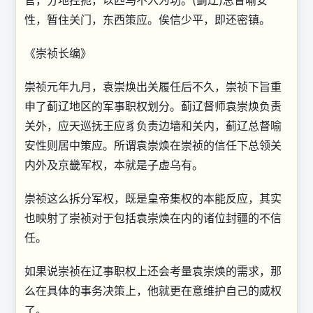
官，分地控扼，以匹马不入为功。(蓟辽)总督喻安
性，暂住关门，东西策应。俟信少平，即还密镇。
《崇祯长编》
崇祯元年九月，袁崇焕出关履任后不久，崇祯下旨重
申了蓟辽地区的军事职权划分。蓟辽督师袁崇焕负责
关外，应天巡抚王应豸负责边墙和关内，蓟辽总督喻
安性则居中策应。所谓袁崇焕在崇祯的信任下总领关
内外及京畿军权，本就是子虚乌有。
崇祯这么拆分军权，既是皇帝集权的本能反应，其实
也映射了崇祯对于包括袁崇焕在内的诸位封疆的不信
任。
如果说崇祯在辽事职权上还会考量袁崇焕的需求，那
么在具体的事务决策上，他就更在意维护自己的威权
了。