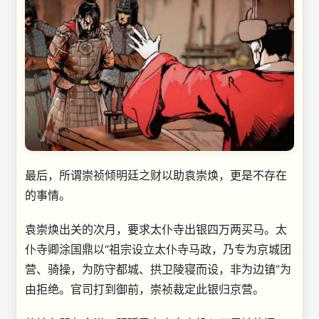
最后，所谓崇祯倾明廷之财以助袁崇焕，更是不存在
的事情。
袁崇焕出关的次月，要求太仆寺出银四万两买马。太
仆寺卿涂国鼎以“祖宗设立太仆寺马政，乃专为京城团
营、骑操，为防守都城、拱卫陵寝而设，非为边镇”为
由拒绝。官司打到御前，崇祯裁定此银归京营。