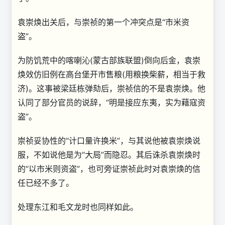
袁崇焕出关后，与崇祯的第一个冲突点是“市米资
盗”。
为防饥荒中的喀喇沁(蒙古部族联盟)倒向后金，袁崇
焕效仿旧例在高台堡开市售粮(用粮换柴薪，相当于救
济)。这事被梁廷栋弹劾后，崇祯信的不是袁崇焕。他
认同了部分官员的说辞，“明是接应东夷，实为藉寇资
盗”。
崇祯妥协性的“计口量许换米”，与其说他被袁崇焕说
服，不如说他是为“大局”而隐忍。其后诛杀袁崇焕时
的“以市米则资盗”，也可旁证崇祯此时对袁崇焕的信
任已经不多了。
处理东江和毛文龙时也同样如此。