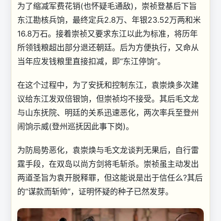
为了缩减军费花销(也怀疑毛通敌)，崇祯登基后下旨
东江勘核兵饷，最终定兵2.8万、年银23.52万两和米
16.8万石。接着崇祯又要求东江以此为标准，将历年
所领钱粮超出部分退还朝廷。后为方便执行，又命从
当年应发钱粮里直接扣减，即“东江停饷”。
在这个过程中，为了安抚和控制东江，袁崇焕多次建
议给东江发双倍银饷，但崇祯均不接受。其后毛文龙
与山东抚院、明廷的关系迅速恶化，两次率兵至登州
闹饷示威(登州巡抚因此事下岗)。
为防局势恶化，袁崇焕与毛文龙谈判无果后，自行雷
霆手段，在双岛以尚方剑将毛斩杀。崇祯虽主动发出
两道圣旨为袁开脱释罪，但这能说是出于信任么?其后
的“谋款而斩帅”，证明怀疑的种子已然发芽。