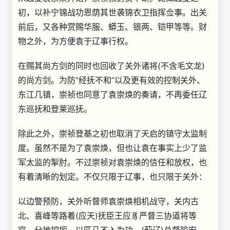
初，以补宁锦战功恩荫其世袭锦衣卫指挥佥事。出关
前后，又各种赏赐华服、蟒玉、银两、铠甲等等。财
物之外，为方便袁于辽事行权。
在赐其尚方剑的同时也回收了关外诸将(不含毛文龙)
的尚方剑。为防“经抚不和”以及更有效的控制关外、
东江几镇，崇祯也同意了袁崇焕的奏请，不再委任辽
东巡抚和登莱巡抚。
除此之外，崇祯登基之初也取消了天启的镇守太监制
度。虽然不是为了袁崇焕，但也让袁在事实上少了监
军太监的掣肘。不过崇祯对袁崇焕的信任和放权，也
有着清晰的划定。不仅只限于辽事，也只限于关外：
以边警预防，关外听督师袁崇焕相机战守，关内古
北、喜峰等路着(应天)抚臣王应豸严督三协道将等