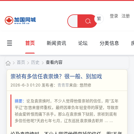
登录
注册
繁
☰
首页
新闻资讯
论坛
分类信息
首页
历史
查看内容
加
崇祯有多信任袁崇焕？很一般、别加戏
国
2026-6-3 01:20
发布者：
青青草
来自: 悠然修
›
›
›
同
摘要：
论及袁崇焕时，不少人觉得他借崇祯的信任，用“五年
城
平辽”忽悠来督师重权。最终因辜负年轻皇帝的厚望，导致崇
祯由爱转恨而痛下杀手。那么在袁崇焕下狱前，崇祯到底有
多信任他呢?天启七年七月，辽东巡抚袁崇焕去职并 ... ...