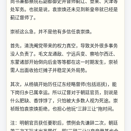
尚书兼都察院右副都御史并督师蓟辽、登莱、天津等
处军务。也就是说，袁崇焕还未见到新皇帝就已经是
蓟辽督师了。
崇祯这么急，并不是他有多信任袁崇焕。
首先，清洗阉党带来的权力真空，导致关外很多事务
没人负责了。毛文龙通敌、宁远兵变、察哈尔西迁、
东蒙诸部开始倒向后金等等都在这一时期发生，崇祯
需人出面收拾烂摊子并稳定关外局势。
其次，从杨镐开始历任辽东经略督师(包括巡抚)，能
下岗归乡已属幸运。所以辽督对于朝廷官员，别说是
什么肥缺、香饽饽了，只怕被大多数人视为死途。崇
祯既怕袁崇焕拒绝，也担心他玩“三辞三让”拖时间。
注：明朝官员获任要职后，惯例会先谦辞二次，朝廷