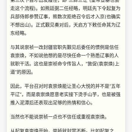
第三次下旨才出发履任，即“三辞三让”(皇帝登基也会
走这个流程)。如熊廷弼二任经略，明廷先下令起复为
兵部侍郎参赞辽事，熊数次拒绝召令后才入京(也确实
不想出山)。正式觐见奏对后，天启方下敕任命其为辽
东经略。
与其说崇祯一改封疆官职先觐见后委任的惯例是信任
袁崇焕，不如说他想的是尽快任命一个熟悉辽事的人
就职干活。这也是崇祯命令传旨人，“敦促(袁崇焕)上
道”的原因。
因此，平台召对时袁崇焕能让圣心大悦的并不是“五年
平辽”，而是袁崇焕愿意老实接下烫手山芋，也是被强
推入泥潭后还表现出足够的热情和信心。
当然也不能说崇祯一点也不信任或重视袁崇焕。
从起复袁崇焕开始，崇祯就封赏不断。比如起复之