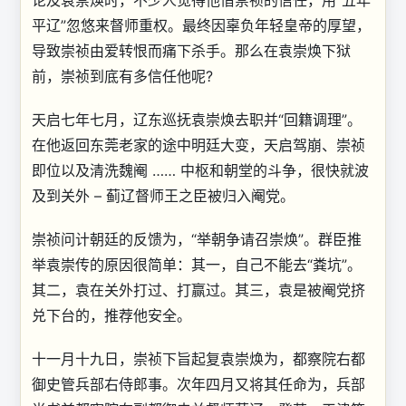
论及袁崇焕时，不少人觉得他借崇祯的信任，用“五年
平辽”忽悠来督师重权。最终因辜负年轻皇帝的厚望，
导致崇祯由爱转恨而痛下杀手。那么在袁崇焕下狱
前，崇祯到底有多信任他呢?
天启七年七月，辽东巡抚袁崇焕去职并“回籍调理”。
在他返回东莞老家的途中明廷大变，天启驾崩、崇祯
即位以及清洗魏阉 …… 中枢和朝堂的斗争，很快就波
及到关外 – 蓟辽督师王之臣被归入阉党。
崇祯问计朝廷的反馈为，“举朝争请召崇焕”。群臣推
举袁崇传的原因很简单：其一，自己不能去“粪坑”。
其二，袁在关外打过、打赢过。其三，袁是被阉党挤
兑下台的，推荐他安全。
十一月十九日，崇祯下旨起复袁崇焕为，都察院右都
御史管兵部右侍郎事。次年四月又将其任命为，兵部