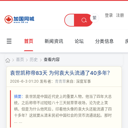
登录
注册
繁
☰
首页
新闻资讯
论坛
分类信息
首页
历史
查看内容
加
袁世凯称帝83天 为何袁大头流通了40多年？
国
2026-6-3 01:20
发布者：
青青草
来自: 深度军事
›
›
›
同
摘要：
袁世凯是中国近代史上的重要人物，他当了四年大总
城
统，之后称帝不过短短八十三天就草草收场，沦为史上笑
柄，但是为什么他死后，印着他头像的袁大头还能流通了四
十多年？这就要从清末民初中国社会的货币流通说起。那时
... ...