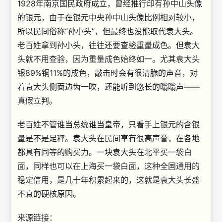
1928年南京国民政府成立，曾经推行印有孙中山头像
的银元，由于在银元中央孙中山头像比例相对较小，
所以民间俗称“孙小头”，但最终也没能取代袁大头。
老百姓拿到孙小头，往往还要查验重量成色。但袁大
头就不用查验，因为重量成色始终如一。尤其袁大头
银89%铜11%的成色，敲击时会有很清脆的声音，对
着袁大头侧面边齿一吹，还能听到悠长的嗡嗡声——
真假立判。
老百姓不管谁当总统谁当皇帝，只看手上银元的含银
量是不是足秤。袁大头在民间享有很高声誉，在各地
都具有同等的购买力。一块袁大头在北平买一袋白
面，同样也可以在上海买一袋白面，这种全国通用的
稳定信用，是几十年积累起来的，这就是袁大头长盛
不衰的硬核原因。
来源链接：