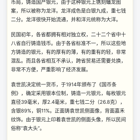
币局，铸造国产银元，由于这种银元上镌刻蟠龙图
案，所以被称为龙洋。龙洋成色是白银九成，重七钱
二分。龙洋很快开始流通，并和洋元统称为大洋。
民国初年，各省都拥有相对独立权，二十二个省中十
八省自行铸造钱币。由于各省标准不一，所以这些地
方铸造的银元，有的厚有的薄，有的重有的轻，非常
混乱。而且各省相互不承认，跨省贸易还需要兑换，
非常不方便，严重影响了经济发展。
袁世凯决定统一货币，于1914年颁布了《国币条
例》，确定采用银本位制，铸造一元银元，每枚银元
直径39毫米，厚2.4毫米，重七钱二分（26.8克），
含银89%，铜11%。正面铸袁世凯侧面像，背面嘉禾
纹饰。由于银元上印着袁世凯的侧面头像，所以民间
俗称“袁大头”。