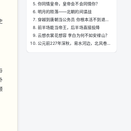
你同情皇帝，皇帝会不会同情你？
明月的陨落——北朝的间谍战
穿越到唐朝当公务员 你根本活不到退休那天
史
前半场能当帝王，后半场直接投降
云想衣裳花想容 李白为何不如安禄山？
公元前227年深秋，易水河边，北风卷起枯叶。高渐离的筑声凄凉刺骨，荆轲头也不回的登上了去往咸阳的马车。对，本篇文章讲的是人尽皆知，小学生都知道的荆轲刺秦。俗话说，历史事件随着时光流逝而意义日减，何况荆轲刺秦之事也已盖棺定论，——这是一个刺客的 ...
与
外
倾