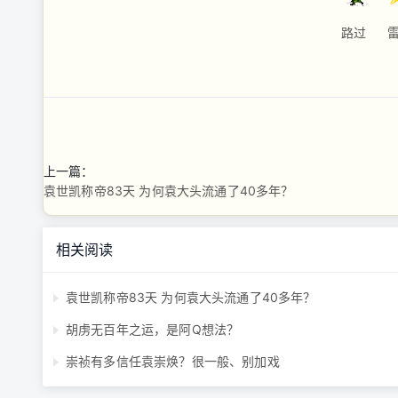
路过
上一篇：
袁世凯称帝83天 为何袁大头流通了40多年？
相关阅读
袁世凯称帝83天 为何袁大头流通了40多年？
胡虏无百年之运，是阿Q想法？
崇祯有多信任袁崇焕？很一般、别加戏