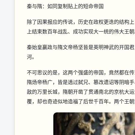
秦与隋：如同复制贴上的短命帝国
除了因果报应的传说，历史在政权更迭的结构上
上结束数百年战乱、成功实现大一统的伟大王朝
秦始皇嬴政与隋文帝杨坚皆是英明神武的开国君
河。
不可思议的是，这两个强盛的帝国，竟然都在传
隋炀帝杨广，皆是透过弑兄、篡改遗诏等阴暗手
敌的万里长城，隋朝开凿了贯通南北的京杭大运
覆，却也奇迹似地造福了后世千百年。两个王朝