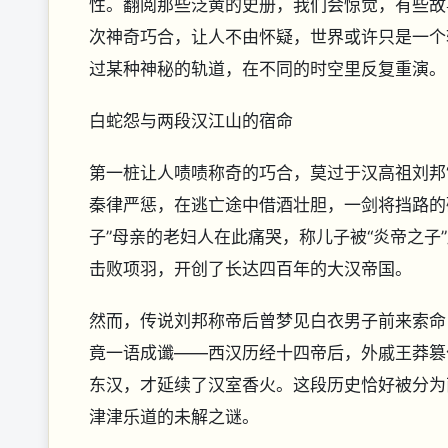
性。翻阅那些泛黄的史册，我们会惊觉，有些故
次神奇巧合，让人不由怀疑，世界或许只是一个
过某种神秘的轨道，在不同的时空里反复重演。
白蛇怨与两段汉江山的宿命
第一桩让人啧啧称奇的巧合，莫过于汉高祖刘邦
秦律严惩，在逃亡途中借酒壮胆，一剑将挡路的
子”母亲的老妇人在此痛哭，称儿子被“炎帝之
击败项羽，开创了长达四百年的大汉帝国。
然而，传说刘邦称帝后曾梦见白衣男子前来索命
竟一语成谶——西汉历经十四帝后，外戚王莽篡
东汉，才延续了汉室香火。这段历史恰好被分为
津津乐道的未解之谜。