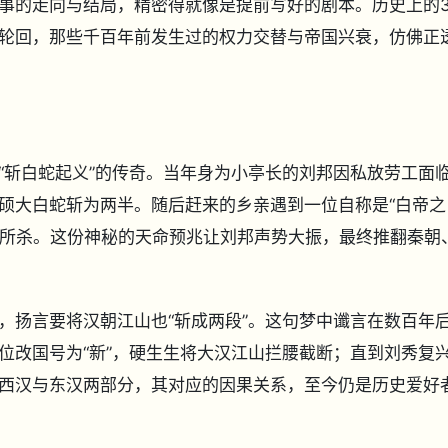
事的走向与结局，精密得就像是提前写好的剧本。历史上的
轮回，那些千百年前发生过的权力交替与帝国兴衰，仿佛正
“斩白蛇起义”的传奇。当年身为小亭长的刘邦因私放劳工面
硕大白蛇斩为两半。随后赶来的乡亲遇到一位自称是“白帝之
子”所杀。这份神秘的天命预兆让刘邦声势大振，最终推翻秦朝
，扬言要将汉朝江山也“斩成两段”。这句梦中谶言在数百年
位改国号为“新”，硬生生将大汉江山拦腰截断；直到刘秀复
西汉与东汉两部分，其对应的因果关系，至今仍是历史爱好