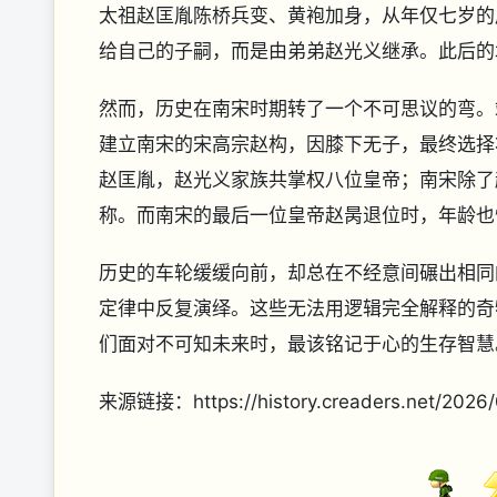
太祖赵匡胤陈桥兵变、黄袍加身，从年仅七岁的
给自己的子嗣，而是由弟弟赵光义继承。此后的
然而，历史在南宋时期转了一个不可思议的弯。
建立南宋的宋高宗赵构，因膝下无子，最终选择
赵匡胤，赵光义家族共掌权八位皇帝；南宋除了
称。而南宋的最后一位皇帝赵昺退位时，年龄也
历史的车轮缓缓向前，却总在不经意间碾出相同
定律中反复演绎。这些无法用逻辑完全解释的奇
们面对不可知未来时，最该铭记于心的生存智慧
来源链接：https://history.creaders.net/2026/