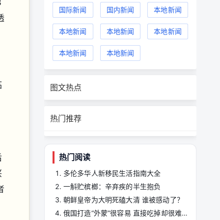
3
国际新闻
国内新闻
本地新闻
透
本地新闻
本地新闻
本地新闻
本地新闻
本地新闻
临
图文热点
、
热门推荐
热门阅读
后
兴
多伦多华人新移民生活指南大全
一斛贮槟榔：辛弃疾的半生抱负
者
朝鲜皇帝为大明死磕大清 谁被感动了？
俄国打造“外蒙”很容易 直接吃掉却很难？