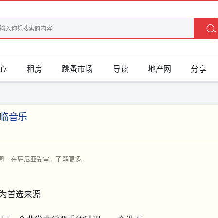
心
租房
跳蚤市场
导读
地产网
分享
临音乐
可卡因，周一在萨尼亚受审。了解更多。
保存为首选来源