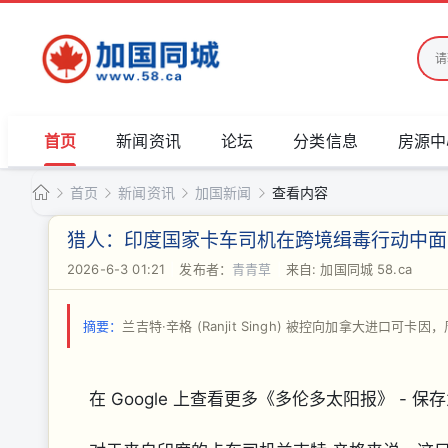
首页
新闻资讯
论坛
分类信息
房源中
首页
新闻资讯
加国新闻
查看内容
加
猎人：印度国家卡车司机在跨境缉毒行动中面
国
2026-6-3 01:21
|
发布者：
青青草
|
来自: 加国同城 58.ca
›
›
›
›
同
城
摘要：
兰吉特·辛格 (Ranjit Singh) 被控向加拿大进口
在 Google 上查看更多《多伦多太阳报》 - 