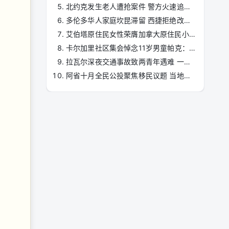
北约克发生老人遭抢案件 警方火速追捕嫌疑人
多伦多华人家庭坎昆滞留 西捷拒绝改签他航班引热议
艾伯塔原住民女性荣膺加拿大原住民小姐桂冠，彰显文化与社区力量 ...
卡尔加里社区集会悼念11岁男童帕克：携手共渡难关
拉瓦尔深夜交通事故致两青年遇难 一人危重
阿省十月全民公投聚焦移民议题 当地华人需关注政策走向