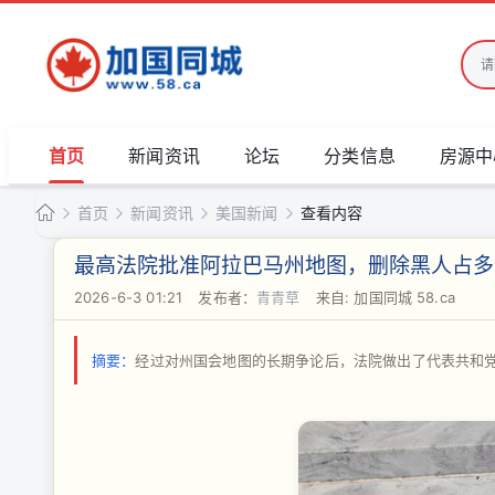
首页
新闻资讯
论坛
分类信息
房源中
首页
新闻资讯
美国新闻
查看内容
加
最高法院批准阿拉巴马州地图，删除黑人占多
国
2026-6-3 01:21
|
发布者：
青青草
|
来自: 加国同城 58.ca
›
›
›
›
同
城
摘要：
经过对州国会地图的长期争论后，法院做出了代表共和