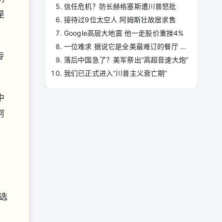
信任危机？防长赫格塞斯遭川普怒批
是
接待过9位太空人 阿姆斯壮故居求售
Google高层大地震 他一走股价重挫4%
一位难求 据说它是全美最难订的餐厅 你吃过吗？
专
落后中国急了？美军祭出“高超音速大炮”
我们已正式进入“川普主义衰亡期”
中
阿
选
其