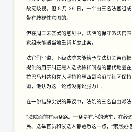
故意歧视。但 5 月 26 日，一个由三名法
带有歧视性意图的。
但在周二未签署的意见中，法院的保守派法官表
家组未能适当地重新考虑此案。
法官们写道，下级法院未能给予立法机关善意推
提供的用于纠正黑人选票稀释问题的替代地图在
拉巴马州共和党人坚持将墨西哥湾沿岸社区保持在
道，他认为这一论点没有说服力）。
在一份措辞尖锐的异议中，法院的三名自由派法
“法院面前有两条路。一条是有序的选举，在经
民、选举官员和候选人都熟悉这一点，”索尼娅·