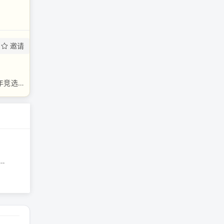
邀请
“吉莉，我别无选择”：吉尔·拜登回忆起乔·拜登面临退出 2024 年竞选的压力 ...
力 ...
的候选人在爱荷华州州长竞选中失利，因为民主党希望翻转参议院席位 ...