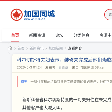
首页
新闻资讯
论坛
分类信息
房源中
首页
新闻资讯
加国新闻
查看内容
加
科尔切斯特夫妇表示，装修未完成后他们濒临
国
2026-6-3 01:24
|
发布者：
青青草
|
来自: 加国同城 58.ca
›
›
›
›
同
城
摘要：
一对住在科尔切斯特县未完成装修的夫妇表示，他们正
新斯科舍省科尔切斯特县的一对夫妇住在未完成
其他客户也大喊大叫。