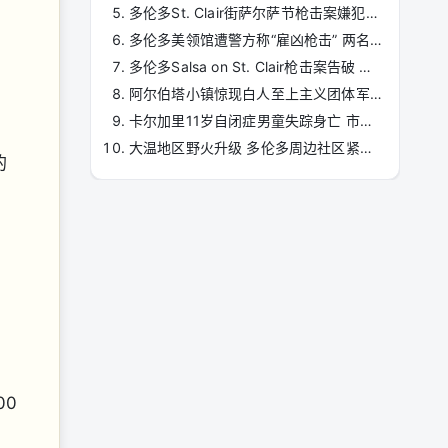
多伦多St. Clair街萨尔萨节枪击案嫌犯被捕 警方将增派警力保障大型活动安全 ...
多伦多美领馆遭警方称“雇凶枪击” 两名嫌疑人被捕
多伦多Salsa on St. Clair枪击案告破 警方已抓获涉案嫌疑人
阿尔伯塔小镇惊现白人至上主义团体军事训练，引发当地居民震惊 ...
卡尔加里11岁自闭症男童失踪身亡 市民举灯会悼念
大温地区野火升级 多伦多周边社区紧急撤离 本拿比峡谷居民开始返家 ...
的
00