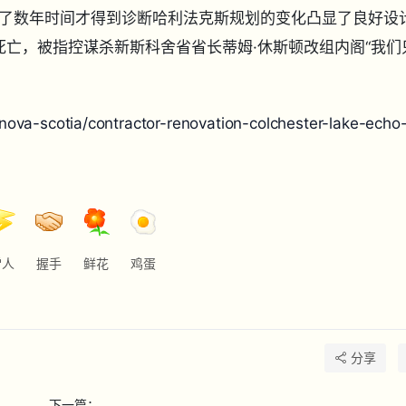
了数年时间才得到诊断
哈利法克斯规划的变化凸显了良好设
女性死亡，被指控谋杀
新斯科舍省省长蒂姆·休斯顿改组内阁
“我们
-scotia/contractor-renovation-colchester-lake-echo
雷人
握手
鲜花
鸡蛋
分享
下一篇：