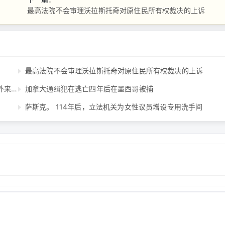
最高法院不会审理沃拉斯托奇对原住民所有权裁决的上诉
最高法院不会审理沃拉斯托奇对原住民所有权裁决的上诉
安省帕里湾附近的野生动物保护区，邻居们因可能饲养大型外来动物而存在分歧。 ...
加拿大通缉犯在逃亡四年后在墨西哥被捕
萨斯克。 114年后，立法机关为女性议员增设专用洗手间