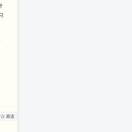
计
只
-
邀请