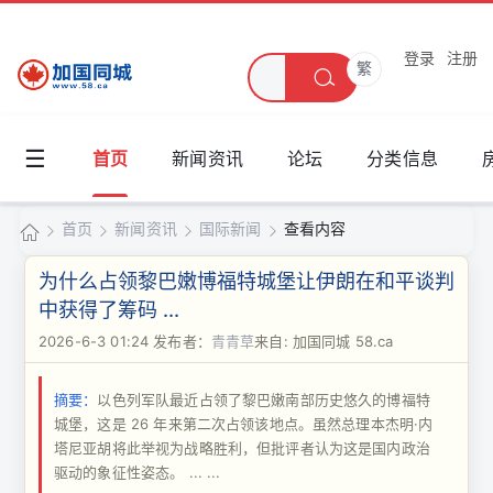
登录
注册
繁
☰
首页
新闻资讯
论坛
分类信息
首页
新闻资讯
国际新闻
查看内容
加
为什么占领黎巴嫩博福特城堡让伊朗在和平谈判
国
中获得了筹码 ...
›
›
›
›
同
2026-6-3 01:24
发布者：
青青草
来自: 加国同城 58.ca
城
摘要：
以色列军队最近占领了黎巴嫩南部历史悠久的博福特
城堡，这是 26 年来第二次占领该地点。虽然总理本杰明·内
塔尼亚胡将此举视为战略胜利，但批评者认为这是国内政治
驱动的象征性姿态。 ... ...