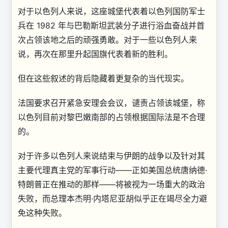
对于以色列人来说，这座城堡代表着以色列国防军士
兵在 1982 年与巴勒斯坦武装分子进行浴血奋战并首
次占领该地之后的顽强勇敢。对于一些以色列人来
说，再次在那里升起国旗代表着新的胜利。
但在这些叙述的背后隐藏着更复杂的当代现实。
法国要求召开紧急安理会会议，谴责占领该城堡，称
以色列目前对黎巴嫩南部的占领根据国际法是不合理
的。
对于许多以色列人来说
结束与伊朗的战争以及针对其
主要代理真主党的军事行动——正如美国总统唐纳德·
特朗普正在推动的那样——将被视为一场重大的政治
失败，而总理本杰明·内塔尼亚胡似乎正在竭尽全力避
免这种失败。