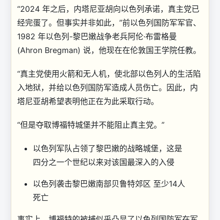
“2024 年之后，内塔尼亚胡向以色列承诺，真主党已
经完蛋了。但事实并非如此，”前以色列国防军军官、
1982 年以色列-黎巴嫩战争老兵阿伦·布雷格曼
(Ahron Bregman) 说，他现在在伦敦国王学院任教。
“真主党使用火箭和无人机，使北部以色列人的生活陷
入地狱，并给以色列国防军造成人员伤亡。因此，内
塔尼亚胡希望表明他正在为此采取行动。
“但是夺取博福特城堡并不能阻止真主党。”
以色列军队占领了黎巴嫩的战略城堡，这是
四分之一个世纪以来对该国最深入的入侵
以色列袭击黎巴嫩南部贝鲁特郊区 至少14人
死亡
事实上，博福特的被捕似乎凸显了以色列国防军在军