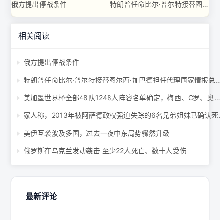
俄方提出停战条件
特朗普任命比尔·普尔特接替图尔西·加巴德担任代理国家情报总监 ...
相关阅读
俄方提出停战条件
特朗普任命比尔·普尔特接替图尔西·加巴德担任代理国家情
美加墨世界杯全部48队1248人阵容名单确定，梅西、C罗、奥乔亚六战世界杯 ...
家人称，2013年被
美伊互袭波及多国，过去一夜中东局势骤然升级
俄罗斯在乌克兰发动袭击 至少22人死亡、数十人受伤
最新评论