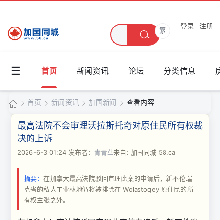
登录
注册
繁
☰
首页
新闻资讯
论坛
分类信息
首页
新闻资讯
加国新闻
查看内容
加
最高法院不会审理沃拉斯托奇对原住民所有权裁
国
决的上诉
›
›
›
›
同
2026-6-3 01:24
发布者：
青青草
来自: 加国同城 58.ca
城
摘要：
在加拿大最高法院驳回审理此案的申请后，新不伦瑞
克省的私人工业林地仍将被排除在 Wolastoqey 原住民的所
有权主张之外。