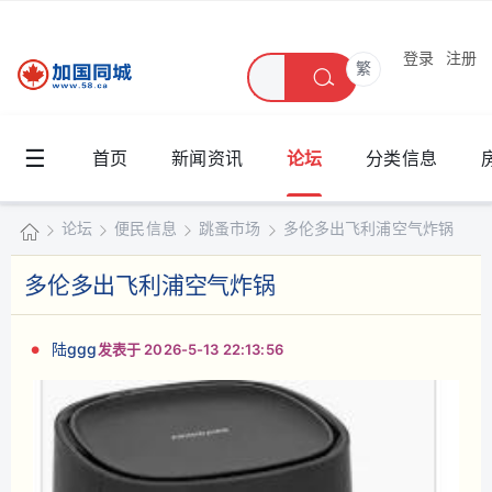
登录
注册
繁
☰
首页
新闻资讯
论坛
分类信息
论坛
便民信息
跳蚤市场
多伦多出飞利浦空气炸锅
加
多伦多出飞利浦空气炸锅
国
»
›
›
›
同
陆ggg
发表于 2026-5-13 22:13:56
城