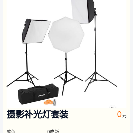
摄影补光灯套装
0
元
成色
9成新