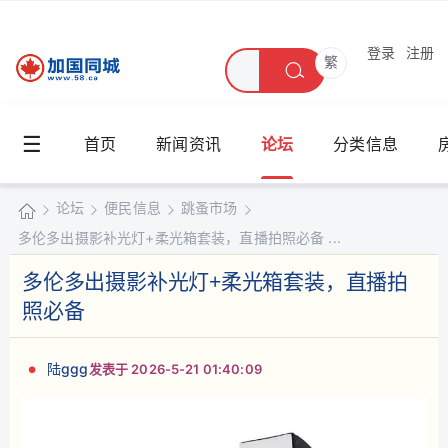
登录
注册
繁
☰
首页
新闻资讯
论坛
分类信息
论坛
便民信息
跳蚤市场
多伦多出摄影补光灯+柔光箱套装，直播拍照必备 ...
加
国
多伦多出摄影补光灯+柔光箱套装，直播拍
»
›
›
›
同
照必备
城
陆ggg
发表于 2026-5-21 01:40:09