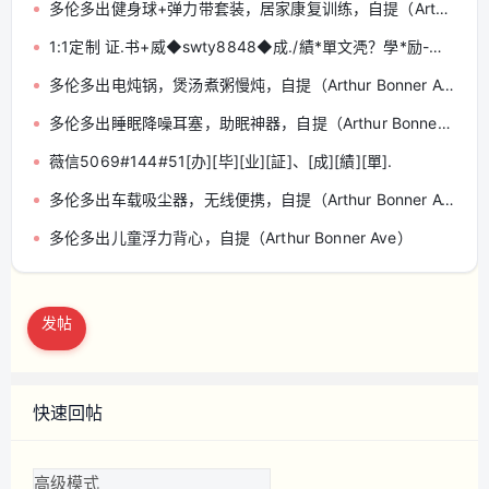
多伦多出健身球+弹力带套装，居家康复训练，自提（Arthur Bonner Ave）
1:1定制 证.书+威◆swty8848◆成./績*單文凴？學*励-认.正
多伦多出电炖锅，煲汤煮粥慢炖，自提（Arthur Bonner Ave）
多伦多出睡眠降噪耳塞，助眠神器，自提（Arthur Bonner Ave）
薇信5069#144#51[办][毕][业][証]、[成][績][單].
多伦多出车载吸尘器，无线便携，自提（Arthur Bonner Ave）
多伦多出儿童浮力背心，自提（Arthur Bonner Ave）
发帖
快速回帖
高级模式