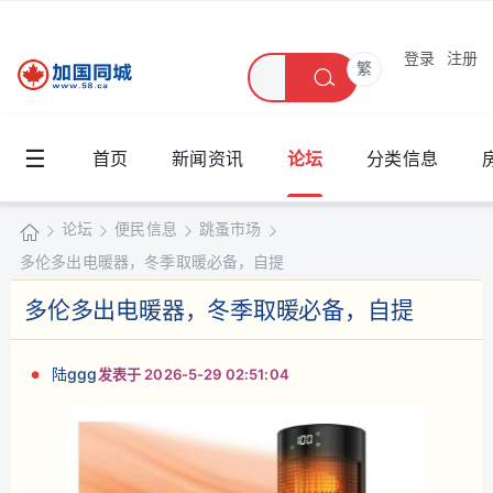
登录
注册
繁
☰
首页
新闻资讯
论坛
分类信息
论坛
便民信息
跳蚤市场
多伦多出电暖器，冬季取暖必备，自提
加
国
多伦多出电暖器，冬季取暖必备，自提
»
›
›
›
同
城
陆ggg
发表于 2026-5-29 02:51:04