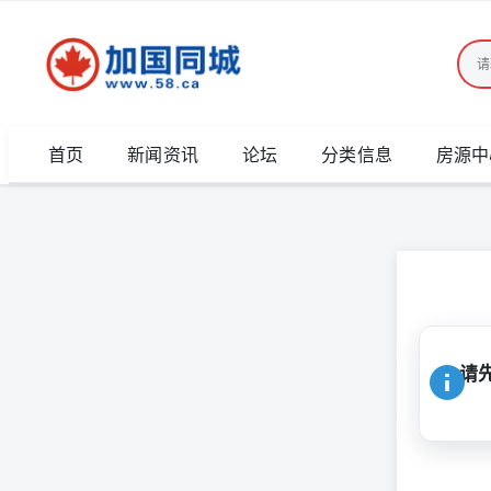
首页
新闻资讯
论坛
分类信息
房源中
请