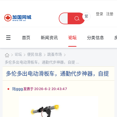
登录
注册
繁
☰
首页
新闻资讯
论坛
分类信息
论坛
便民信息
跳蚤市场
多伦多出电动滑板车，通勤代步神器，自提 ...
加
国
多伦多出电动滑板车，通勤代步神器，自提
»
›
›
›
同
城
陆ggg
发表于 2026-6-2 20:43:47