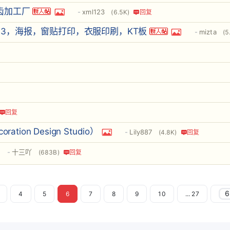
义齿加工厂
xml123
(6.5K)
回复
$93，海报，窗贴打印，衣服印刷，KT板
mizta
(5
回复
tion Design Studio）
Lily887
(4.8K)
回复
十三吖
(683B)
回复
4
5
6
7
8
9
10
... 27