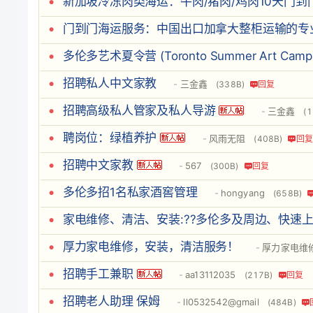
新加坡冷冻肉类海运：牛肉/猪肉/鸡肉10天门到
门到门海运服务：中国出口加拿大整柜运输的专
多伦多艺术夏令营 (Toronto Summer Art Camp
招聘私人中文家教
三金鑫
(338B)
回复
招聘高级私人管家及私人导游
三金鑫
(1
聘岗位：绿植养护
风雨无阻
(408B)
回复
招聘中文家教
567
(300B)
回复
多伦多招1名私家酒窖管理
hongyang
(658B)
家电维修、清洁、安装:??多伦多及周边、快速上
厚力家电维修，安装，清洁服务！
厚力家电维
招聘手工兼职
aa13112035
(217B)
回复
招聘老人助理 保姆
ll0532542@gmail
(484B)