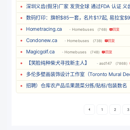
深圳义齿(假牙)厂家 发货全球 通过FDA 认证 
数码打印：旗帜$85一套，名片$17起, 易拉宝
Hometracing.ca
Homebuses
(76B)
回复
Condonew.ca
Homebuses
(73B)
回复
Magicgolf.ca
Homebuses
(74B)
回复
【笑脸纯种柴犬寻找新主人】
asd147
(786B)
多伦多壁画装饰设计工作室（Toronto Mural Decora
招聘）仓库农产品瓜果蔬菜分拣/贴标/包装数名
1
2
3