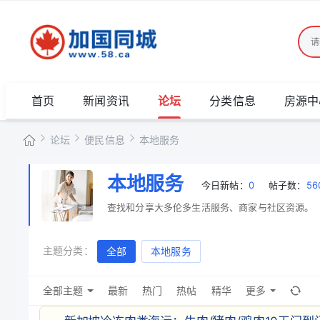
首页
新闻资讯
论坛
分类信息
房源中
论坛
便民信息
本地服务
加
本地服务
今日新帖：
0
帖子数：
56
国
»
›
›
查找和分享大多伦多生活服务、商家与社区资源。
同
城
主题分类：
全部
本地服务
全部主题
最新
热门
热帖
精华
更多