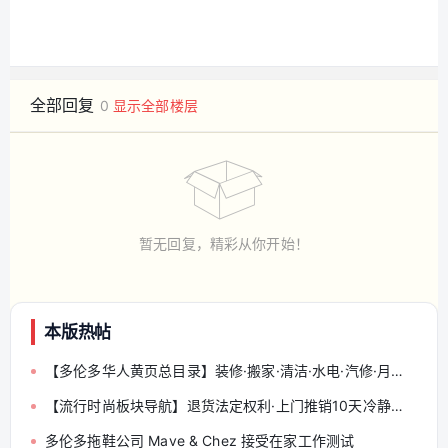
全部回复
0
显示全部楼层
暂无回复，精彩从你开始！
本版热帖
【多伦多华人黄页总目录】装修·搬家·清洁·水电·汽修·月嫂·会计律师 — 分类索引与发帖规范（收藏帖）
【流行时尚板块导航】退货法定权利·上门推销10天冷静期·配镜省钱·小额法庭
多伦多拖鞋公司 Mave & Chez 接受在家工作测试