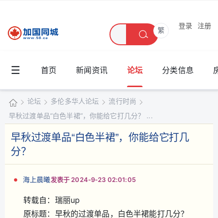
登录
注册
繁
☰
首页
新闻资讯
论坛
分类信息
论坛
多伦多华人论坛
流行时尚
早秋过渡单品“白色半裙”，你能给它打几分？ ...
加
国
早秋过渡单品“白色半裙”，你能给它打几
»
›
›
›
同
分？
城
海上晨曦
发表于 2024-9-23 02:01:05
转载自：瑞丽up
原标题：早秋的过渡单品，白色半裙能打几分？