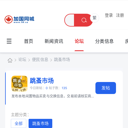
登录
注册
繁
☰
首页
新闻资讯
论坛
分类信息
论坛
便民信息
跳蚤市场
加
国
跳蚤市场
»
›
›
发帖
同
今日新帖：
0
帖子数：
135
发布本地闲置物品买卖与交换信息，交易前请核实商品和身份。 📖 必读：
大
城
主题分类：
全部
跳蚤市场