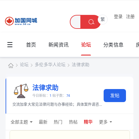
登录
注册
繁
☰
首页
新闻资讯
论坛
分类信息
论坛
多伦多华人论坛
法律求助
加
国
法律求助
»
›
›
发帖
同
今日新帖：
1
帖子数：
74
交流加拿大常见法律问题与办事经验；具体案件请咨询持牌律师。
城
全部主题
最新
热门
热帖
精华
更多