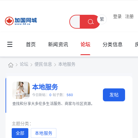
登录
注册
繁
☰
首页
新闻资讯
论坛
分类信息
论坛
便民信息
本地服务
加
国
本地服务
»
›
›
发帖
同
今日新帖：
0
帖子数：
560
查找和分享大多伦多生活服务、商家与社区资源。
城
主题分类：
全部
本地服务