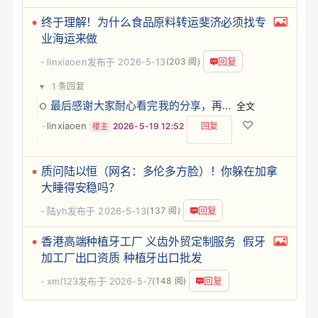
终于理解！为什么食品原料转运斐济必须找专
业海运来做
回复
linxiaoen
发布于 2026-5-13
(203 阅)
▾
1 条回复
最后感谢大家耐心看完我的分享，再次贴上我的联系方式，您有国际物流方面的问题，我会把我知道的逐…
全文
♡
linxiaoen
-
2026-5-19 12:52
回复
楼主
质问陆以恒（网名：多伦多方脸）！你躲在加拿
大睡得安稳吗？
回复
陆yh
发布于 2026-5-13
(137 阅)
香港高端种植牙工厂 义齿外贸定制服务 假牙
加工厂出口资质 种植牙出口批发
回复
xml123
发布于 2026-5-7
(148 阅)