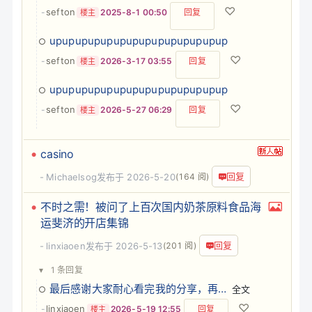
♡
sefton
-
2025-8-1 00:50
回复
楼主
upupupupupupupupupupupupupup
♡
sefton
-
2026-3-17 03:55
回复
楼主
upupupupupupupupupupupupupup
♡
sefton
-
2026-5-27 06:29
回复
楼主
casino
回复
Michaelsog
发布于 2026-5-20
(164 阅)
不时之需！被问了上百次国内奶茶原料食品海
运斐济的开店集锦
回复
linxiaoen
发布于 2026-5-13
(201 阅)
▾
1 条回复
最后感谢大家耐心看完我的分享，再次贴上我的联系方式，您有国际物流方面的问题，我会把我知道的逐…
全文
♡
linxiaoen
-
2026-5-19 12:55
回复
楼主