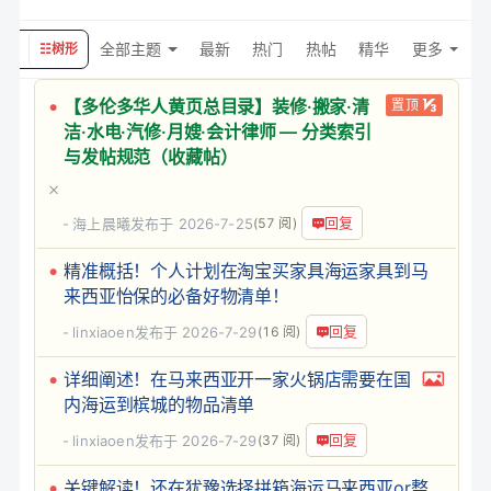
全部主题
最新
热门
热帖
精华
更多
精简
☷
树形
【多伦多华人黄页总目录】装修·搬家·清
置顶
洁·水电·汽修·月嫂·会计律师 — 分类索引
与发帖规范（收藏帖）
回复
海上晨曦
发布于 2026-7-25
(57 阅)
精准概括！个人计划在淘宝买家具海运家具到马
来西亚怡保的必备好物清单！
回复
linxiaoen
发布于 2026-7-29
(16 阅)
详细阐述！在马来西亚开一家火锅店需要在国
内海运到槟城的物品清单
回复
linxiaoen
发布于 2026-7-29
(37 阅)
关键解读！还在犹豫选择拼箱海运马来西亚or整