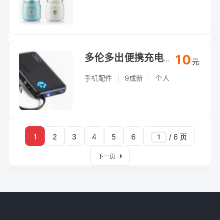
10
多伦多出便携充电宝，自提（Arthur Bonner Ave）
元
手机配件
|
9成新
|
个人
1
2
3
4
5
6
/ 6 页
下一页