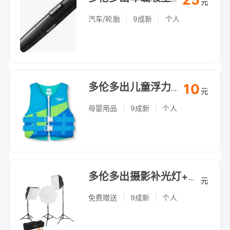
元
汽车/轮胎
|
9成新
|
个人
10
多伦多出儿童浮力背心，自提（Arthur Bonner Ave）
元
母婴用品
|
9成新
|
个人
多伦多出摄影补光灯+柔光箱套装，直播拍照必备
元
免费赠送
|
9成新
|
个人