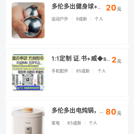
20
多伦多出健身球+弹力带套装，居家康复训练，自提（Arthur Bonner Ave）
元
运动户外
|
9成新
|
个人
2
1:1定制 证.书+威◆swty8848◆成./績*單文凴？學*励-认.正
元
手机配件
|
95成新
|
个人
80
多伦多出电炖锅，煲汤煮粥慢炖，自提（Arthur Bonner Ave）
元
家电
|
85成新
|
个人