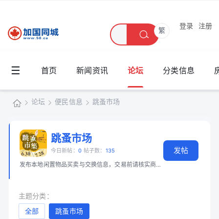
登录
注册
繁
☰
首页
新闻资讯
论坛
分类信息
论坛
便民信息
跳蚤市场
加
国
跳蚤市场
»
›
›
发帖
同
今日新帖：
0
帖子数：
135
发布本地闲置物品买卖与交换信息，交易前请核实商品和身份。 📖 必读：
大
城
主题分类：
全部
跳蚤市场