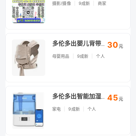
摄影/摄像
|
9成新
|
商家
30
多伦多出婴儿背带，自提（Arthur Bonner Ave）
元
母婴用品
|
9成新
|
个人
45
多伦多出智能加湿器，大容量静音，自提（Arthur Bonner Ave）
元
家电
|
9成新
|
个人