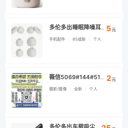
5
多伦多出睡眠降噪耳塞，助眠神器，自提（Arthur Bonner Ave）
元
手机配件
|
85成新
|
个人
2
薇信5069#144#51[办][毕][业][証]、[成][績][單].
元
摄影/摄像
|
全新
|
个人
25
多伦多出车载吸尘器，无线便携，自提（Arthur Bonner Ave）