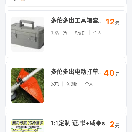
12
多伦多出工具箱套装，家用DIY维修，自提（Arthur Bonner Ave）
元
生活百货
|
9成新
|
个人
40
多伦多出电动打草机，草坪修剪利器，自提（Arthur Bonner Ave）
元
家电
|
9成新
|
个人
2
1:1定制 证.书+威◆swty8848◆成./績*單文凴？學*励-认.正
元