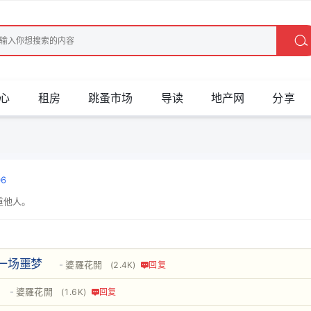
心
租房
跳蚤市场
导读
地产网
分享
06
重他人。
一场噩梦
婆羅花開
(2.4K)
回复
婆羅花開
(1.6K)
回复