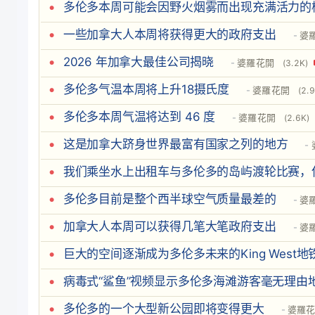
多伦多本周可能会因野火烟雾而出现充满活力的
一些加拿大人本周将获得更大的政府支出
婆
2026 年加拿大最佳公司揭晓
婆羅花開
(3.2K)
多伦多气温本周将上升18摄氏度
婆羅花開
(2.
多伦多本周气温将达到 46 度
婆羅花開
(2.6K)
这是加拿大跻身世界最富有国家之列的地方
我们乘坐水上出租车与多伦多的岛屿渡轮比赛，
多伦多目前是整个西半球空气质量最差的
婆
加拿大人本周可以获得几笔大笔政府支出
婆
巨大的空间逐渐成为多伦多未来的King West地
病毒式“鲨鱼”视频显示多伦多海滩游客毫无理由
多伦多的一个大型新公园即将变得更大
婆羅