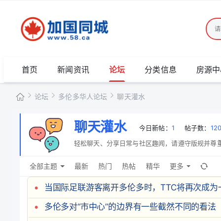
首页
新闻资讯
论坛
分类信息
房源中
论坛
多伦多华人论坛
聊天灌水
加
聊天灌水
今日新帖：
1
帖子数：
12
国
»
›
›
轻松聊天、分享日常与社区趣闻，请遵守版规并尊
同
全部主题
最新
热门
热帖
精华
更多
城
当国际足联游客离开多伦多时，TTC将再次成为
多伦多对“市中心”的边界有一些截然不同的看法