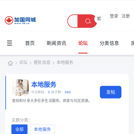
登录
注册
繁
☰
首页
新闻资讯
论坛
分类信息
论坛
便民信息
本地服务
加
国
本地服务
»
›
›
发帖
同
今日新帖：
0
帖子数：
560
查找和分享大多伦多生活服务、商家与社区资源。
城
主题分类：
全部
本地服务