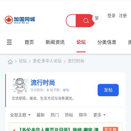
登录
注册
繁
☰
首页
新闻资讯
论坛
分类信息
论坛
多伦多华人论坛
流行时尚
加
国
流行时尚
»
›
›
发帖
同
今日新帖：
0
帖子数：
872
交流穿搭、美妆、生活方式与当季潮流。
城
全部主题
最新
热门
热帖
精华
更多
【多伦多华人黄页总目录】装修·搬家·清
置顶