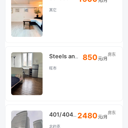
元/月
其它
房东
850
Steels and Bathurst 2楼
元/月
旺市
房东
2480
401/404 北约克豪華栢文
元/月
北约克