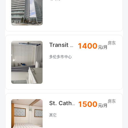
房东
1400
Transit Hub 无遮拦河景 高层三室两卫公寓招室友
元/月
多伦多市中心
房东
1500
St. Catharines 圣凯瑟琳Pen附近House地下室整租：
元/月
其它