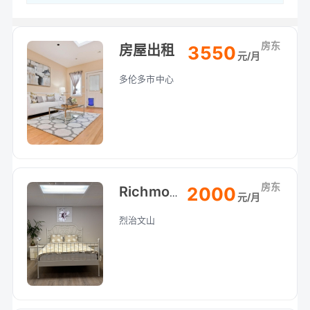
房东
房屋出租
3550
元/月
多伦多市中心
房东
2000
Richmond Hill | Yonge & Elgin Mills 独立屋2房1厅整层出租
元/月
烈治文山