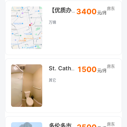
房东
3400
【优质办公室出租 / For Lease】
元/月
万锦
房东
1500
St. Catharines 圣凯瑟琳Pen附近House地下室整租：
元/月
其它
房东
多伦多市高级公寓出租，两室两卫。