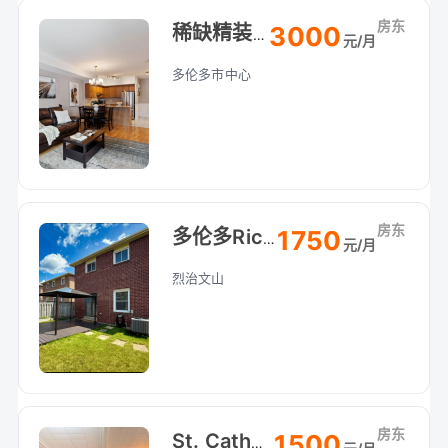
房东
3000
稀缺精装小户
元/月
多伦多市中心
房东
1750
多伦多Richmond Hill 学区地下室出租（步行高中）
元/月
烈治文山
房东
1500
St. Catharines 圣凯瑟琳Pen附近House地下室整租：