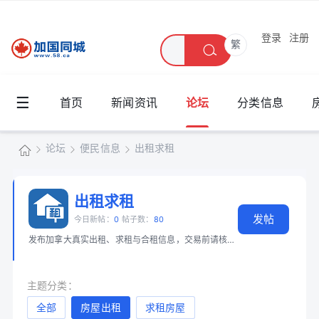
登录
注册
繁
☰
首页
新闻资讯
论坛
分类信息
论坛
便民信息
出租求租
加
国
出租求租
»
›
›
发帖
同
今日新帖：
0
帖子数：
80
发布加拿大真实出租、求租与合租信息，交易前请核实身份。 📖 必读：
安省
城
主题分类：
全部
房屋出租
求租房屋