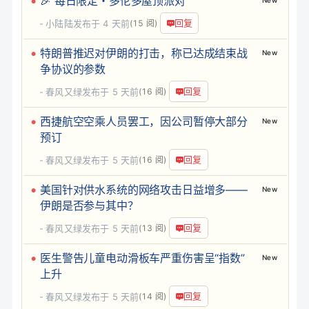
🎉 每日限定・多伦多屋顶派对
New
回复
小陆陆
发布于
4 天前
(15 阅)
特朗普推迟对伊朗的打击，称已达成结束战
New
争协议的参数
回复
春风又绿
发布于
5 天前
(16 阅)
西捷航空空乘人员罢工，因公司暂停大部分
New
预订
回复
春风又绿
发布于
5 天前
(16 阅)
美国针对供水系统的网络攻击日益增多——
New
伊朗是否参与其中？
回复
春风又绿
发布于
5 天前
(13 阅)
医生警告儿童电动滑板车严重伤害呈“指数”
New
上升
回复
春风又绿
发布于
5 天前
(14 阅)