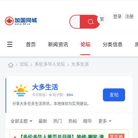
登录
注册
繁
☰
首页
新闻资讯
论坛
分类信息
论坛
多伦多华人论坛
大多生活
加
国
大多生活
»
›
›
发帖
同
今日新帖：
0
帖子数：
894
分享大多伦多生活资讯、本地体验与实用建议。
城
全部主题
最新
热门
热帖
精华
更多
【多伦多华人黄页总目录】装修·搬家·清
置顶