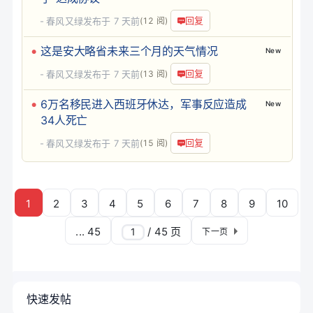
回复
春风又绿
发布于
7 天前
(12 阅)
这是安大略省未来三个月的天气情况
New
回复
春风又绿
发布于
7 天前
(13 阅)
6万名移民进入西班牙休达，军事反应造成
New
34人死亡
回复
春风又绿
发布于
7 天前
(15 阅)
1
2
3
4
5
6
7
8
9
10
... 45
/ 45 页
下一页
快速发帖