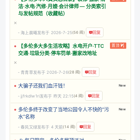
洁·水电·汽修·月嫂·会计律师 — 分类索引
与发帖规范（收藏帖）
回复
海上晨曦
发布于 2026-7-25
(56 阅)
【多伦多大多生活攻略】水电开户·TTC
置顶
交通·垃圾分类·停车罚单·搬家改地址
回复
青青草
发布于 2026-7-26
(28 阅)
大骗子还我们血汗钱！
New
回复
jjfrkdlw1ri
发布于
昨天 22:15
(4 阅)
多伦多终于改变了当地公园令人不快的“污
New
水”名称
回复
春风又绿
发布于
4 天前
(14 阅)