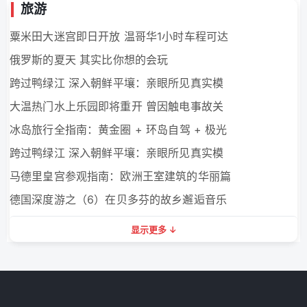
旅游
粟米田大迷宫即日开放 温哥华1小时车程可达
俄罗斯的夏天 其实比你想的会玩
跨过鸭绿江 深入朝鲜平壤：亲眼所见真实模
大温热门水上乐园即将重开 曾因触电事故关
冰岛旅行全指南：黄金圈 + 环岛自驾 + 极光
跨过鸭绿江 深入朝鲜平壤：亲眼所见真实模
马德里皇宫参观指南：欧洲王室建筑的华丽篇
德国深度游之（6）在贝多芬的故乡邂逅音乐
显示更多