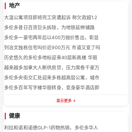
地产
大温公寓项目即将完工突遭起诉 称欠款超1.2
多伦多昔日百货巨头拆除，为地铁延伸铺路
多伦多一豪宅两年后以400万抛价售出，彰显
列治文独栋住宅叫价近900万元 市道又变了吗
历史悠久的多伦多地标迎来40层新高楼 华丽
越来越多加拿大人断供房贷，压力席卷千家万
多伦多央街交汇处迎来多栋超高层公寓，城市
多伦多百年写字楼华丽转身，变身豪华酒店即
显示更多
健康
利拉和诺和诺德GLP-1药物热销，多伦多华人