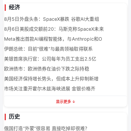
经济
1
2
3
4
5
6
7
8
9
1
8月5日外盘头条：SpaceX暴跌 谷歌AI大重组
8月6日美股成交额前20：马斯克称SpaceX未来
Meta推出首款AI编程智能体，与Anthropic和O
伊朗总统：目前“很难”与最高领袖取得联系
美银首席执行官：公司每年为员工支出2.5亿
欧洲债市：欧洲债券在油价下跌之际持稳
美国经济保持增长势头，但成本上升抑制新增
市场关注重开霍尔木兹海峡进展 金银价格齐
显示更多
历史
俄国打造“外蒙”很容易 直接吃掉却很难？