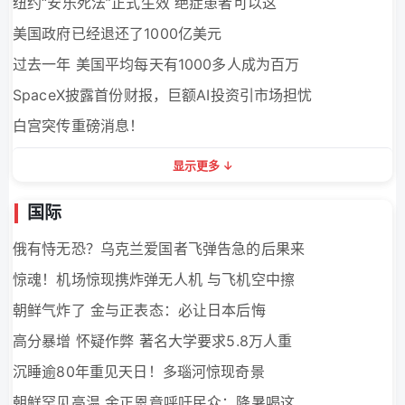
纽约“安乐死法”正式生效 绝症患者可以这
美国政府已经退还了1000亿美元
过去一年 美国平均每天有1000多人成为百万
SpaceX披露首份财报，巨额AI投资引市场担忧
白宫突传重磅消息！
显示更多
国际
俄有恃无恐？乌克兰爱国者飞弹告急的后果来
惊魂！机场惊现携炸弹无人机 与飞机空中擦
朝鲜气炸了 金与正表态：必让日本后悔
高分暴增 怀疑作弊 著名大学要求5.8万人重
沉睡逾80年重见天日！多瑙河惊现奇景
朝鲜罕见高温 金正恩竟呼吁民众：降暑喝这