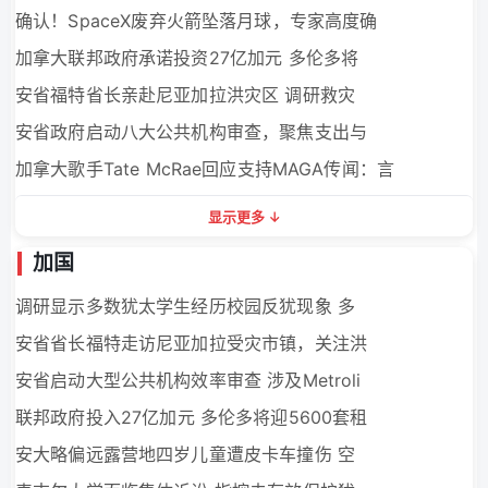
确认！SpaceX废弃火箭坠落月球，专家高度确
加拿大联邦政府承诺投资27亿加元 多伦多将
安省福特省长亲赴尼亚加拉洪灾区 调研救灾
安省政府启动八大公共机构审查，聚焦支出与
加拿大歌手Tate McRae回应支持MAGA传闻：言
0
显示更多
加国
调研显示多数犹太学生经历校园反犹现象 多
安省省长福特走访尼亚加拉受灾市镇，关注洪
安省启动大型公共机构效率审查 涉及Metroli
联邦政府投入27亿加元 多伦多将迎5600套租
安大略偏远露营地四岁儿童遭皮卡车撞伤 空