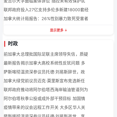
麦吉尔大学面临集体诉讼 指控未有效保护犹
联邦政府投入27亿支持多伦多新建18000套经
加拿大统计局报告：26%性别暴力致死受害者
显示更多
时政
前加拿大总理批国际足联主席领导失信，质疑
最新报告揭示加拿大高校系统性反犹问题 多
萨斯喀彻温资深参议员托德·刘易斯辞世，政
加拿大绿党前议员迈克·莫里斯宣布竞选新任
联邦政府推动将阿尔伯塔西海岸输油管道列为
阿尔伯塔秋季公投或成外部干预目标 加国情
疫情带来的议会远程工作开关 大多区华人关
萨斯喀彻温资深参议员托德·刘易斯逝世，享