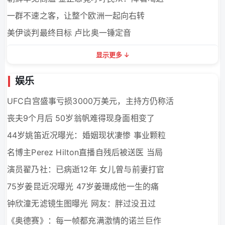
一群不速之客，让整个欧洲一起向右转
美伊谈判最终目标 卢比奥一锤定音
显示更多
娱乐
UFC白宫盛事亏损3000万美元，主持方仍称活
丧夫9个月后 50岁翁帆难得现身面相变了
44岁姚笛近况曝光：婚姻现状凄惨 事业颗粒
名博主Perez Hilton直播自残后被送医 当局
演员翟乃社：已病逝12年 女儿曾与前妻打官
75岁姜昆近况曝光 47岁姜珊成他一生的痛
钟欣潼无滤镜生图曝光 网友：胖过没丑过
《奥德赛》：每一帧都充满激情的诺兰巨作