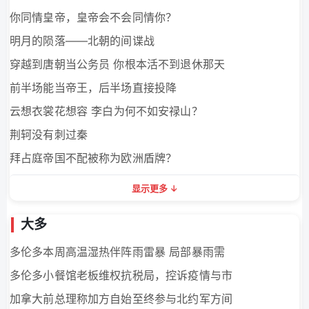
你同情皇帝，皇帝会不会同情你？
明月的陨落——北朝的间谍战
穿越到唐朝当公务员 你根本活不到退休那天
前半场能当帝王，后半场直接投降
云想衣裳花想容 李白为何不如安禄山？
荆轲没有刺过秦
拜占庭帝国不配被称为欧洲盾牌？
显示更多
大多
多伦多本周高温湿热伴阵雨雷暴 局部暴雨需
多伦多小餐馆老板维权抗税局，控诉疫情与市
加拿大前总理称加方自始至终参与北约军方间