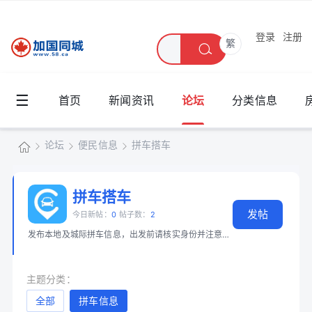
登录
注册
繁
☰
首页
新闻资讯
论坛
分类信息
论坛
便民信息
拼车搭车
加
国
拼车搭车
»
›
›
发帖
同
今日新帖：
0
帖子数：
2
发布本地及城际拼车信息，出发前请核实身份并注意出行安全。 📖 必读：
多
城
主题分类：
全部
拼车信息