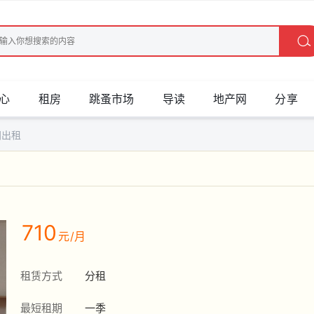
心
租房
跳蚤市场
导读
地产网
分享
间出租
710
元/月
租赁方式
分租
最短租期
一季