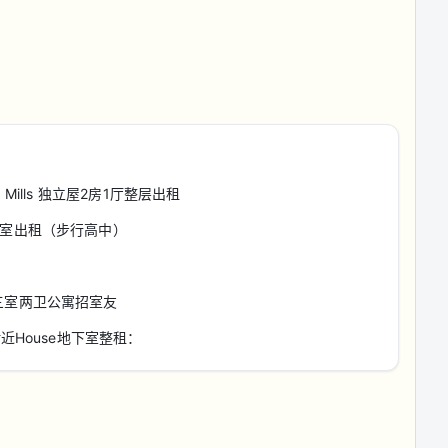
Elgin Mills 独立屋2房1厅整层出租
区地下室出租（步行高中）
高层三室两卫公寓招室友
en附近House地下室整租：