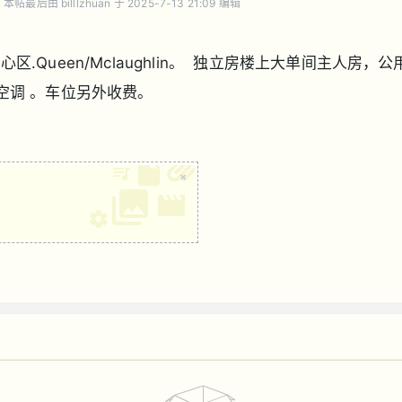
本帖最后由 billlzhuan 于 2025-7-13 21:09 编辑
.Queen/Mclaughlin
中心区
。
独立房楼上大单间主人房，公
空调
。车位另外收费。
×