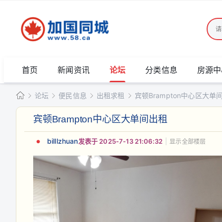
首页
新闻资讯
论坛
分类信息
房源中
论坛
便民信息
出租求租
宾顿Brampton中心区大单
加
宾顿Brampton中心区大单间出租
国
»
›
›
›
同
billlzhuan
发表于 2025-7-13 21:06:32
|
显示全部楼层
城