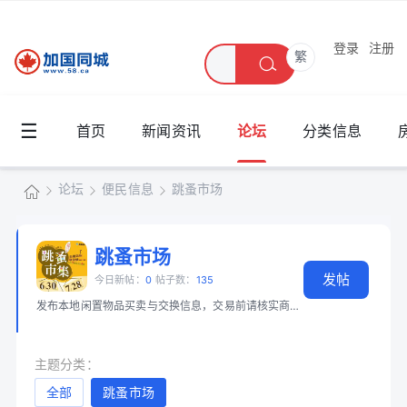
登录
注册
繁
☰
首页
新闻资讯
论坛
分类信息
论坛
便民信息
跳蚤市场
加
国
跳蚤市场
»
›
›
发帖
同
今日新帖：
0
帖子数：
135
发布本地闲置物品买卖与交换信息，交易前请核实商品和身份。 📖 必读：
大
城
主题分类：
全部
跳蚤市场