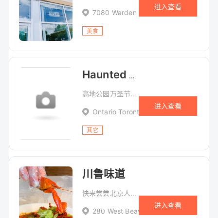
进入查看
7080 Warden Ave, 4b
美食
Haunted High Park高地公园万圣节活动
高地公园万圣节活动
进入查看
Ontario Toronto 1873 Bloor Street Wes
其它
川鲁味道
快来尝尝北京人最喜欢吃的传统美食 羊蝎子锅,尤其在这冬日里，寒风让人瑟瑟发冷,没有什么比一锅,热气腾腾、肉香扑鼻的羊蝎子 更让人有满足感了！
进入查看
280 West Beaver Creek Rd, Richmond 