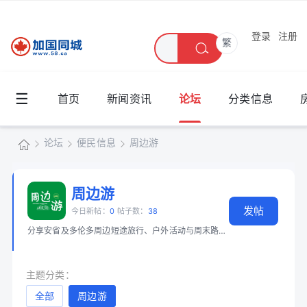
登录
注册
繁
☰
首页
新闻资讯
论坛
分类信息
论坛
便民信息
周边游
加
国
周边游
»
›
›
发帖
同
今日新帖：
0
帖子数：
38
分享安省及多伦多周边短途旅行、户外活动与周末路线。 📖 必读：
免费资源
城
主题分类：
全部
周边游