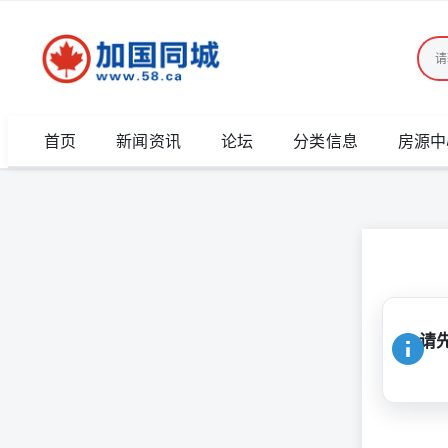
首页
新闻资讯
论坛
分类信息
房源中
请