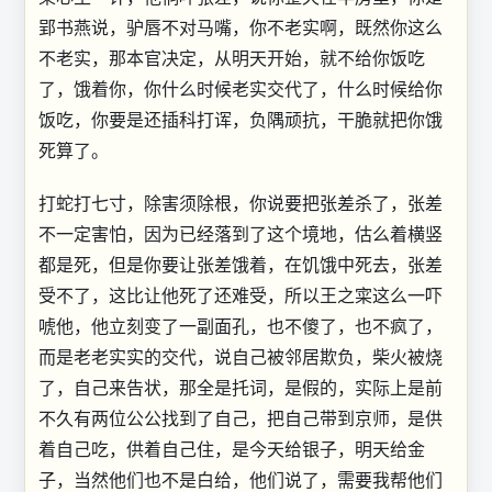
郢书燕说，驴唇不对马嘴，你不老实啊，既然你这么
不老实，那本官决定，从明天开始，就不给你饭吃
了，饿着你，你什么时候老实交代了，什么时候给你
饭吃，你要是还插科打诨，负隅顽抗，干脆就把你饿
死算了。
打蛇打七寸，除害须除根，你说要把张差杀了，张差
不一定害怕，因为已经落到了这个境地，估么着横竖
都是死，但是你要让张差饿着，在饥饿中死去，张差
受不了，这比让他死了还难受，所以王之寀这么一吓
唬他，他立刻变了一副面孔，也不傻了，也不疯了，
而是老老实实的交代，说自己被邻居欺负，柴火被烧
了，自己来告状，那全是托词，是假的，实际上是前
不久有两位公公找到了自己，把自己带到京师，是供
着自己吃，供着自己住，是今天给银子，明天给金
子，当然他们也不是白给，他们说了，需要我帮他们