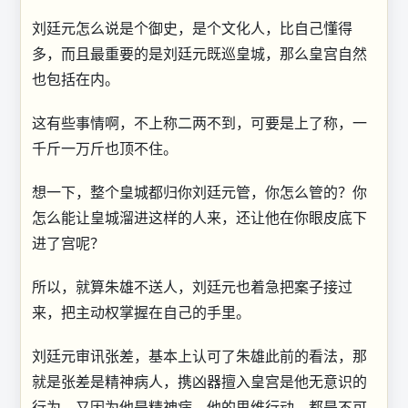
刘廷元怎么说是个御史，是个文化人，比自己懂得
多，而且最重要的是刘廷元既巡皇城，那么皇宫自然
也包括在内。
这有些事情啊，不上称二两不到，可要是上了称，一
千斤一万斤也顶不住。
想一下，整个皇城都归你刘廷元管，你怎么管的？你
怎么能让皇城溜进这样的人来，还让他在你眼皮底下
进了宫呢？
所以，就算朱雄不送人，刘廷元也着急把案子接过
来，把主动权掌握在自己的手里。
刘廷元审讯张差，基本上认可了朱雄此前的看法，那
就是张差是精神病人，携凶器擅入皇宫是他无意识的
行为，又因为他是精神病，他的思维行动，都是不可