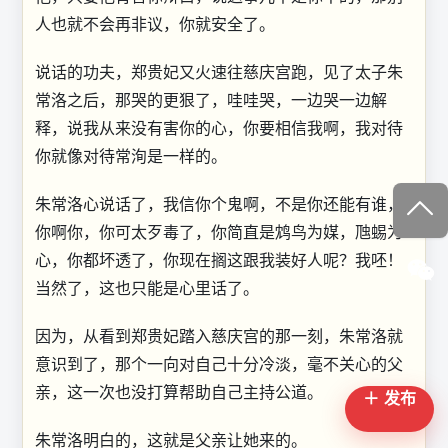
人也就不会再非议，你就安全了。
说话的功夫，郑贵妃又火速往慈庆宫跑，见了太子朱
常洛之后，那哭的更狠了，哇哇哭，一边哭一边解
释，说我从来没有害你的心，你要相信我啊，我对待
你就像对待常洵是一样的。
朱常洛心说话了，我信你个鬼啊，不是你还能有谁，
你啊你，你可太歹毒了，你简直是鸩鸟为媒，虺蜴为
心，你都坏透了，你现在搁这跟我装好人呢？我呸！
当然了，这也只能是心里话了。
因为，从看到郑贵妃踏入慈庆宫的那一刻，朱常洛就
意识到了，那个一向对自己十分冷淡，毫不关心的父
亲，这一次也没打算帮助自己主持公道。
＋ 发布
朱常洛明白的，这就是父亲让她来的。