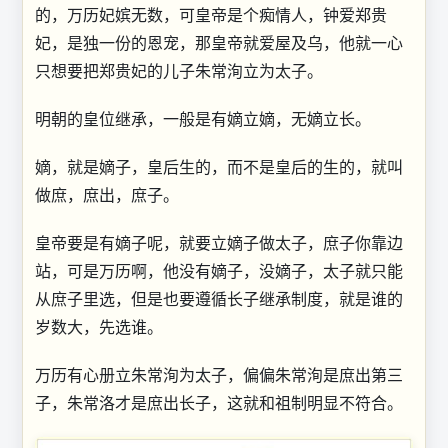
的，万历妃嫔无数，可皇帝是个痴情人，钟爱郑贵
妃，是独一份的恩宠，那皇帝就爱屋及乌，他就一心
只想要把郑贵妃的儿子朱常洵立为太子。
明朝的皇位继承，一般是有嫡立嫡，无嫡立长。
嫡，就是嫡子，皇后生的，而不是皇后的生的，就叫
做庶，庶出，庶子。
皇帝要是有嫡子呢，就要立嫡子做太子，庶子你靠边
站，可是万历啊，他没有嫡子，没嫡子，太子就只能
从庶子里选，但是也要遵循长子继承制度，就是谁的
岁数大，先选谁。
万历有心册立朱常洵为太子，偏偏朱常洵是庶出第三
子，朱常洛才是庶出长子，这就和祖制明显不符合。