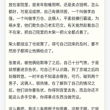
放在家院里，是来年取暖用啊，还是卖点钱啊，怎么
都好，可是没成想，自己有俩邻居，一个叫做李自
强，一个叫做李万仓，这俩人，平素就横行霸道，为
祸乡里，他们欺负自己老实巴交，有天竟然趁着自己
不在家，把自己院里的木柴一把火全都点着了。
柴火都烧没了也就算了，得亏自己回来的及时，要不
然房子都得让他俩给点了。
张差说，被他俩给欺辱了之后，自己十分气愤，于是
就想要进京告状，可自己不认识路，到了京城之后四
处瞎转悠，一时半会不知道去哪告，可巧，碰到两个
男子，这俩人，很热情，在了解到了自己的情况之
后，他们说你要告状，你得到宫里去告，而且你还不
能这么赤手空拳，你得拿点东西当做凭证。
这么着吧，我这儿有根棍子你带着，这棍子啊，它就