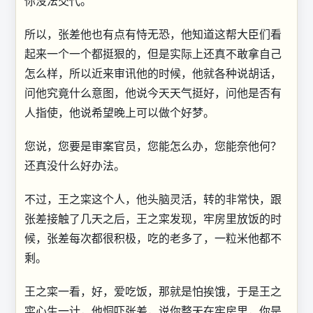
你没法交代。
所以，张差他也有点有恃无恐，他知道这帮大臣们看
起来一个一个都挺狠的，但是实际上还真不敢拿自己
怎么样，所以近来审讯他的时候，他就各种说胡话，
问他究竟什么意图，他说今天天气挺好，问他是否有
人指使，他说希望晚上可以做个好梦。
您说，您要是审案官员，您能怎么办，您能奈他何？
还真没什么好办法。
不过，王之寀这个人，他头脑灵活，转的非常快，跟
张差接触了几天之后，王之寀发现，牢房里放饭的时
候，张差每次都很积极，吃的老多了，一粒米他都不
剩。
王之寀一看，好，爱吃饭，那就是怕挨饿，于是王之
寀心生一计，他恫吓张差，说你整天在牢房里，你是