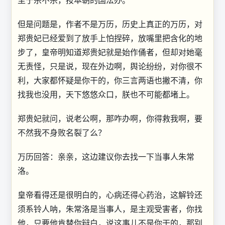
但是问题是，作者不是万历，历史上真正的万历，对
郑贵妃已经爱到了放手上怕捏碎，放嘴里把含化的地
步了，皇帝明知道郑贵妃就是始作俑者，但却对她毫
无责怪，只是说，现在外边啊，舆论纷纷，对你很不
利，大家都怀疑是你干的，你三言两语也撇不清，你
找我也没用，天下悠悠众口，朕也不可能都堵上。
郑贵妃就问，说老公啊，那咋办啊，你得救我啊，要
不然我不身败名裂了么？
万历回答：亲亲，这边建议你去找一下当事人朱常
洛。
皇帝看得还是很明白的，心病还得心药治，这解铃还
须系铃人呐，朱常洛是当事人，是主观受害者，你找
他，只要他肯替你辩白，说这事儿不是你干的，那别