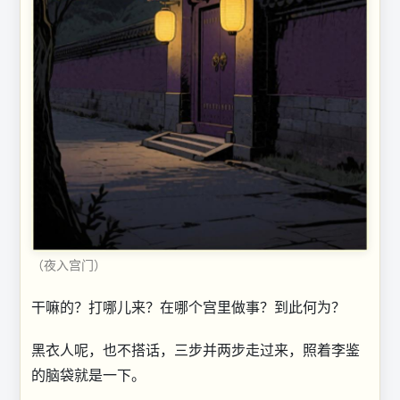
（夜入宫门）
干嘛的？打哪儿来？在哪个宫里做事？到此何为？
黑衣人呢，也不搭话，三步并两步走过来，照着李鉴
的脑袋就是一下。