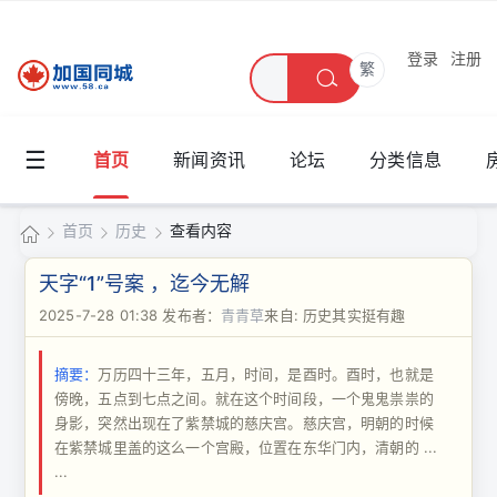
登录
注册
繁
☰
首页
新闻资讯
论坛
分类信息
首页
历史
查看内容
加
天字“1”号案 ，迄今无解
国
2025-7-28 01:38
发布者：
青青草
来自: 历史其实挺有趣
›
›
›
同
摘要：
万历四十三年，五月，时间，是酉时。酉时，也就是
城
傍晚，五点到七点之间。就在这个时间段，一个鬼鬼祟祟的
身影，突然出现在了紫禁城的慈庆宫。慈庆宫，明朝的时候
在紫禁城里盖的这么一个宫殿，位置在东华门内，清朝的 ...
...