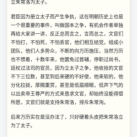
立朱常洛为太子。
君臣因为册立太子而产生争执，这在明朝历史上也是
一个很重要的事件，叫做国本之争，有机会作者单独
再给大家讲一讲，反正总而言之，言而总之，文官们
不怕打，不怕死，不怕丢官，他们相互结党，组成小
团队，他们人多势众，不断的向万历施压，当然万历
也不惯着，十数年来，他罢免过首辅，停职过尚书，
廷杖过法司的官员，因为立太子之争，他收拾的文官
不下三位数，甚至到后来硬的不好使，他来软的，他
分化拉拢，厚赐重赏，甚至是低眉顺眼，低声下气的
以出卖帝王尊严的方式来恳求文官，却始终没能得偿
所愿，文官们就是支持朱常洛，排斥朱常洵。
后来万历实在是没办法了，只好硬着头皮把朱常洛立
为了太子。