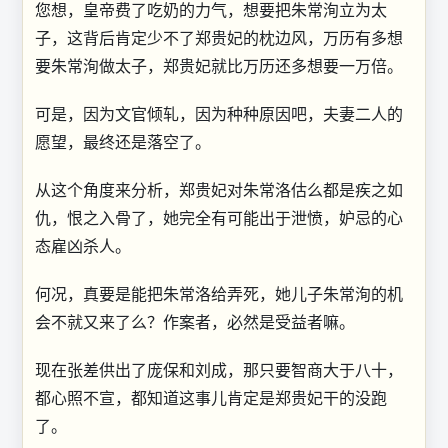
您想，皇帝费了吃奶的力气，想要把朱常洵立为太
子，这背后肯定少不了郑贵妃的枕边风，万历有多想
要朱常洵做太子，郑贵妃就比万历还多想要一万倍。
可是，因为文官倾轧，因为种种原因吧，夫妻二人的
愿望，最终还是落空了。
从这个角度来分析，郑贵妃对朱常洛估么都是疾之如
仇，恨之入骨了，她完全有可能出于泄愤，妒忌的心
态雇凶杀人。
何况，真要是能把朱常洛给弄死，她儿子朱常洵的机
会不就又来了么？作案者，必然是受益者嘛。
现在张差供出了庞保和刘成，那只要智商大于八十，
都心照不宣，都知道这事儿肯定是郑贵妃干的没跑
了。