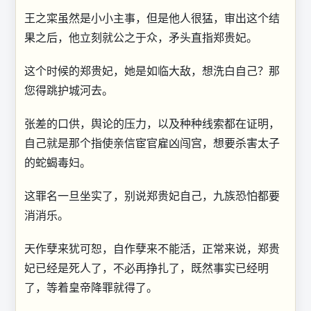
王之寀虽然是小小主事，但是他人很猛，审出这个结
果之后，他立刻就公之于众，矛头直指郑贵妃。
这个时候的郑贵妃，她是如临大敌，想洗白自己？那
您得跳护城河去。
张差的口供，舆论的压力，以及种种线索都在证明，
自己就是那个指使亲信宦官雇凶闯宫，想要杀害太子
的蛇蝎毒妇。
这罪名一旦坐实了，别说郑贵妃自己，九族恐怕都要
消消乐。
天作孽来犹可恕，自作孽来不能活，正常来说，郑贵
妃已经是死人了，不必再挣扎了，既然事实已经明
了，等着皇帝降罪就得了。