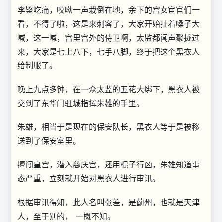
李鉴吃痛，哎呦一声栽倒在地，余下的宫女宦官们一
看，不得了啦，这是来刺客了，大家开始扯着嗓子大
喊，这一喊，宫里宫外的侍卫啊，太监都闻声聚拢过
来，大家是七上八下，七手八脚，终于把这个黑衣人
给制服了。
晚上九点多钟，在一众太监的五花大绑下，黑衣人被
交到了东华门驻城指挥朱雄的手里。
朱雄，相当于是现在的保安队长，黑衣人等于是被移
送到了保安室里。
擅闯皇宫，潜入慈庆宫，还用棍子行凶，朱雄知道事
态严重，立刻就开始对黑衣人进行审讯。
根据审讯得知，此人名叫张差，是蓟州，也就是天津
人，至于别的， 一概不知。